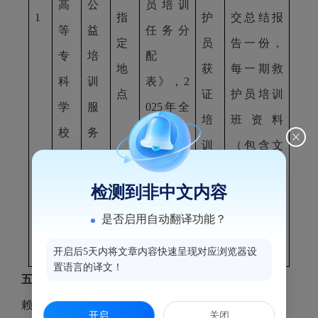
高
公
员培训
1
指
护
交总结报
等
益
任务分
定
员
告一份，
专
培
配
地
获
每一期救
科
训
表》，2
点
证
护员培训
学
服
025年全
培
班资料
校
务
区完成
训
（包含文
救护员
人
档和照片
培训获
检测到非中文内容
数7
等）。
证700人
是否启用自动翻译功能？
00
人
开启后5天内将文章内容快速呈现对应浏览器设
置语言的译文！
五、评审专家（单一来源采购人员）名单：
赖丽姗
米军生
王艳
开启
关闭