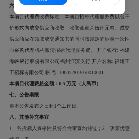
六、代理服务收费标准及金额：
本项目代理费收费标准：本项目招标代理服务费以包干
价形式向成交供应商收取，收取金额为伍仟元整。成交
供应商应在领取成交通知书的同时按规定的标准一次性
向采购代理机构缴清招标代理服务费。
开户银行: 福建
海峡银行股份有限公司福州江滨支行 开户名称: 福建正
工招标有限公司 帐 号: 100052813050010001
本项目代理费总金额：
0.
5
万元（人民币）
七、公告期限
自本公告发布之日起
1个工作日。
八、其他补充事宜
1、各投标人资格性及符合性审查均通过；2、政策优惠