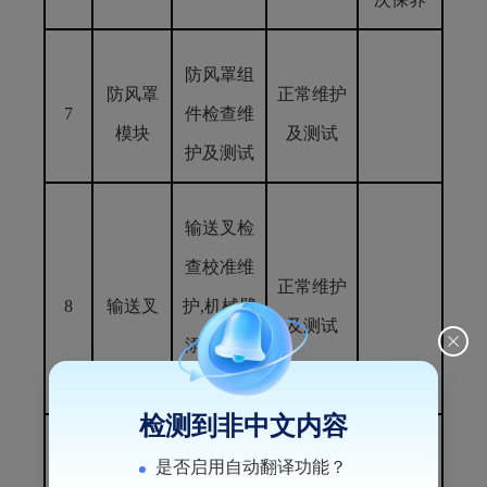
防风罩组
防风罩
正常维护
7
件检查维
模块
及测试
护及测试
输送叉检
查校准维
正常维护
8
输送叉
护,机械臂
及测试
添加润滑
油
检测到非中文内容
空气开关
是否启用自动翻译功能？