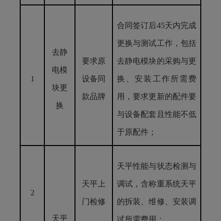
合同签订后45天内完成
更换与测试工作，包括
去静
要求原
去静电模块的采购与更
电模
1
设备同
换、安装工作所需费
块更
款品牌
用，要求更新的配件要
换
与设备配套且性能不低
于原配件；
天平性能与状态检测与
天平上
调试，含称重系统天平
2
门检修
的拆装、维修、安装调
天平
试所需费用；