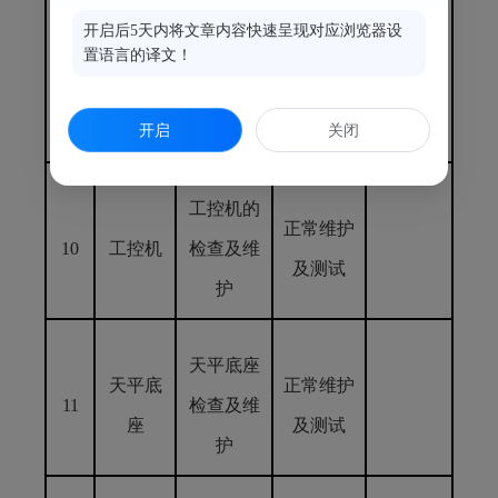
电路、
及各类控
开启后5天内将文章内容快速呈现对应浏览器设
正常维护
9
控制开
制电气路
置语言的译文！
及测试
关
维护及检
开启
关闭
查
工控机的
正常维护
10
工控机
检查及维
及测试
护
天平底座
天平底
正常维护
11
检查及维
座
及测试
护