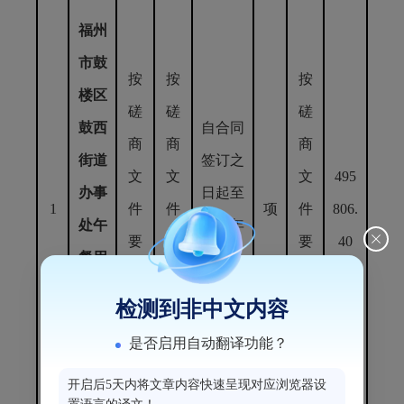
福州
市鼓
按
按
按
楼区
磋
磋
磋
鼓西
自合同
商
商
商
街道
签订之
文
文
文
495
办事
日起至
1
件
件
项
件
806.
处午
2025年
要
要
要
40
餐用
12月31
求
求
求
餐服
日。
检测到非中文内容
执
执
执
务采
行
行
行
是否启用自动翻译功能？
购项
开启后5天内将文章内容快速呈现对应浏览器设
目