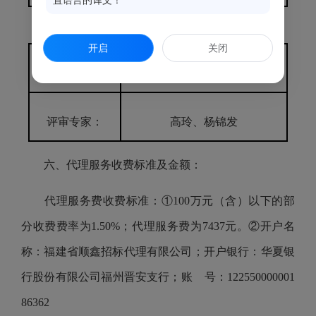
置语言的译文！
五、评审专家名单：
开启
关闭
采购人代表：
何黄星
评审专家：
高玲、杨锦发
六、代理服务收费标准及金额：
代理服务费收费标准：①100万元（含）以下的部
分收费费率为1.50%；代理服务费为7437元。②开户名
称：福建省顺鑫招标代理有限公司；开户银行：华夏银
行股份有限公司福州晋安支行；账 号：122550000001
86362