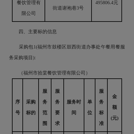
餐饮管理有
495806.4元
街道谢袍巷3号
限公司
四、主要标的信息
采购包1(福州市鼓楼区鼓西街道办事处午餐用餐服
务采购项目):
（福州市拾棠餐饮管理有限公司）
服
服
服
金
序
采购
务
务
服务时
单
务
额
号
标的
范
要
间
位
标
(元)
围
求
准