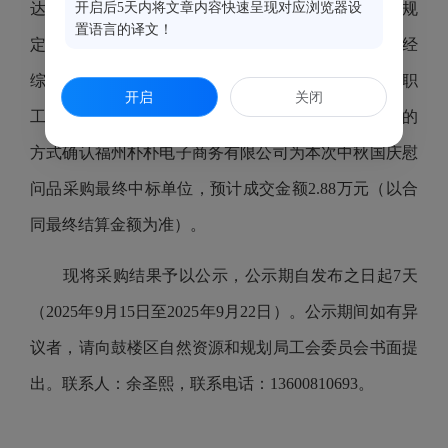
达到自行询价采购需“三家（含）以上供应商报价”
开启后5天内将文章内容快速呈现对应浏览器设
的规
置语言的译文！
定，予以流标处理。根据
鼓财〔2018〕527号文件，经
综合考量供应企业综合实力、商品供应、服务实施、职
开启
关闭
工满意等因素，经工会委员会议议定，采用直接指定的
方式确认
福州朴朴电子商务有限公司为本次中秋国庆慰
问品采购最终中标单位
，预计成交金额2.88万元（以合
同最终结算金额为准）。
现将采购结果予以公示，公示期自发布之日起7天
（2025年9月15日至2025年9月22日）。公示期间如有异
议者，请向鼓楼区自然资源和规划局工会委员会书面提
出。联系人：余圣熙，联系电话：13600810693。