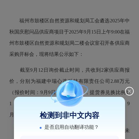
福州市鼓楼区自然资源和规划局工会遴选2025年中
秋国庆慰问品供应商项目于2025年9月15日上午9:00在福
州市鼓楼区自然资源和规划局二楼会议室召开各供应商
采购开标会，现将结果公示如下：
截至9月12日询价截止时间，共收到2家供应商报
价，
分别为福建中瑞心选科技有限责任公司2.88万元
（报价时间：9月9日、9月11日），提货券兑换比例1:
1；福州朴朴电子商务有限公司2.88万元（报价时间：9
检测到非中文内容
月10日），提货券兑换比例1:1.01。
是否启用自动翻译功能？
因二次挂网询价均不足三家供应企业参与报价，未