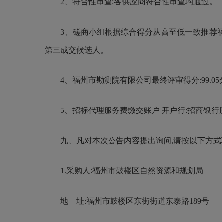
2、符合性审查:各供应商符合性审查均通过。
3、
磋商小组根据
综合得分从高至
低
一致推荐
第三成交候选人。
4、
福州市勘测院有限公司
最终评审得分:
9
9.05
5、招标代理服务费缴交账户 开户行:招商银行股份有
九、凡对本次公告内容提出询问,请按以下方式
1.采购人:福州市鼓楼区自然资源和规划局
地 址:福州市鼓楼区东街街道东泰路189号