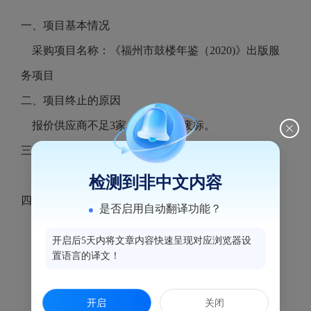
一、项目基本情况
采购项目名称：《福州市鼓楼年鉴（2020)》出版服
务项目
二、项目终止的原因
报价供应商不足3家，故本项目废标。
三、其他补充事宜
公告期限：1个工作日
检测到非中文内容
四、凡对本次公告内容提出询问，请按以下方式联系。
是否启用自动翻译功能？
1.采购人信息
开启后5天内将文章内容快速呈现对应浏览器设
名 称：中共福州市鼓楼区委党史和地方志研究室
置语言的译文！
地址：福州市鼓楼区津泰路98号档案综合楼7层
联系方式：杨伟忠 87523045
开启
关闭