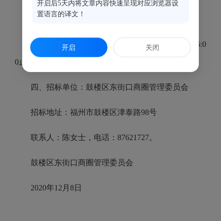
开启后5天内将文章内容快速呈现对应浏览器设
置语言的译文！
二、中标价：39.98万元
三、公示时间：2020年12月8日至12月14日下午16:0
开启
关闭
0止。
四、招标单位：鼓楼区东街口商圈管理委员会
招标地址：福州市鼓楼区津泰路98号
联系人：陈女士，电话：87621727。
鼓楼区东街口商圈管理委员会
2020年12月8日