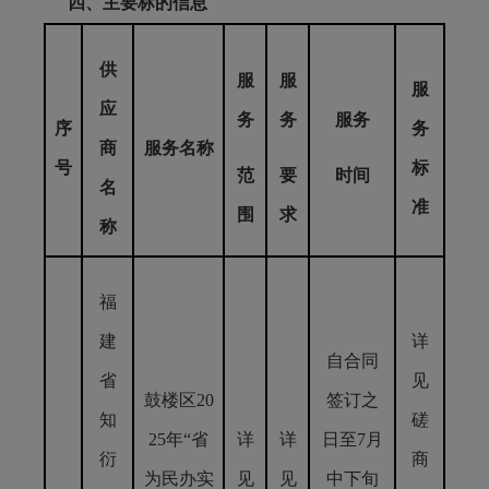
四、主要标的信息
供
服
服
服
应
务
务
服务
序
务
商
服务名称
号
标
范
要
时间
名
准
围
求
称
福
建
详
自合同
省
见
鼓楼区20
签订之
知
磋
25年“省
详
详
日至7月
衍
商
为民办实
见
见
中下旬