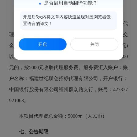
是否启用自动翻译功能？
六、代理服务收费标准及金额：
开启后5天内将文章内容快速呈现对应浏览器设
成交人在领取成交通知书前向福建世纪联创招标代
置语言的译文！
理有限公司缴纳代理服务费。招标代理服务费根据成交
开启
关闭
金额按差额定率累进法计算，收费标准如下：100(万元)
以下部分收费费率标准: 1.5%；若代理服务费低于5000
元的，按5000元收取代理服务费。服务费汇入账户：账
户名称：福建世纪联创招标代理有限公司，开户银行：
中国银行股份有限公司福州群众路支行，账号：427377
921063。
本项目代理费总金额：5000元（人民币）
七、公告期限