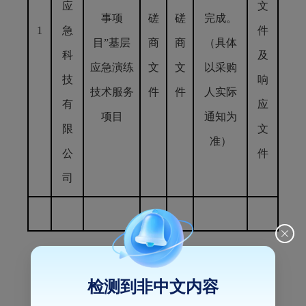
应
文
事项
磋
磋
完成。
1
急
件
目”基层
商
商
（具体
科
及
应急演练
文
文
以采购
技
响
技术服务
件
件
人实际
有
应
项目
通知为
限
文
准）
公
件
司
五、评审专家（单一来源采购人员）名单：
检测到非中文内容
王敏、陈伟华、汤思伟（业主代表）