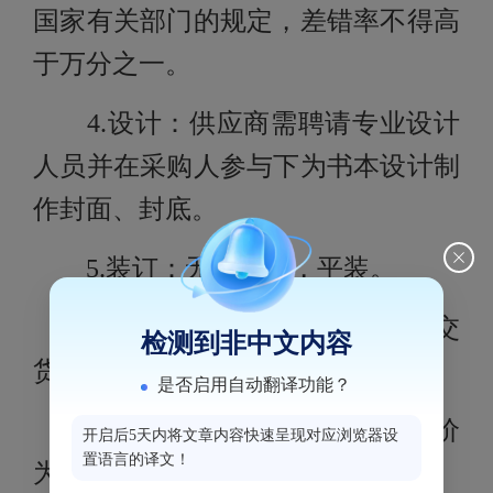
国家有关部门的规定，差错率不得高
于万分之一。
4.设计：供应商需聘请专业设计
人员并在采购人参与下为书本设计制
作封面、封底。
5.装订：无线胶装，平装。
三、交货期限：
中标后
10日内交
检测到非中文内容
货
是否启用自动翻译功能？
四、预算金额：
招标最高控制价
开启后5天内将文章内容快速呈现对应浏览器设
置语言的译文！
为
55000元。