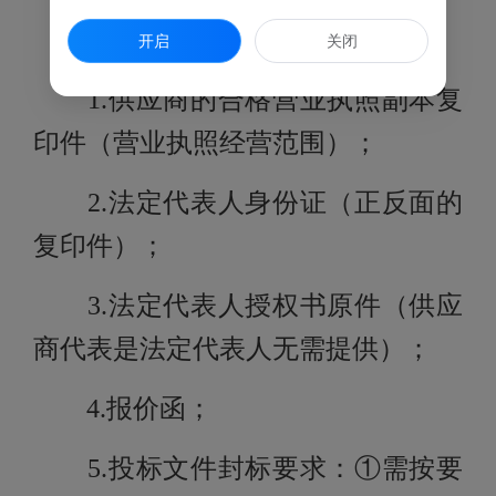
五、报价需要提交的材料：
开启
关闭
1.供应商的合格营业执照副本复
印件（营业执照经营范围）；
2.法定代表人身份证（正反面的
复印件）；
3.法定代表人授权书原件（供应
商代表是法定代表人无需提供）；
4.报价函；
5.投标文件封标要求：①需按要