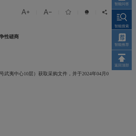
智能问答



|
|
|
|


智能搜索
竞争性磋商
智能推荐
返回顶部
夷中心10层）获取采购文件，并于2024年04月0