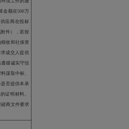
商环境工作的通
预算金额在500万
。供应商在投标
见附件），若按
纳税收和社保资
要求成交人提供
当遵循诚实守信
材料谋取中标、
择是否提供本承
应的证明材料。
按磋商文件要求