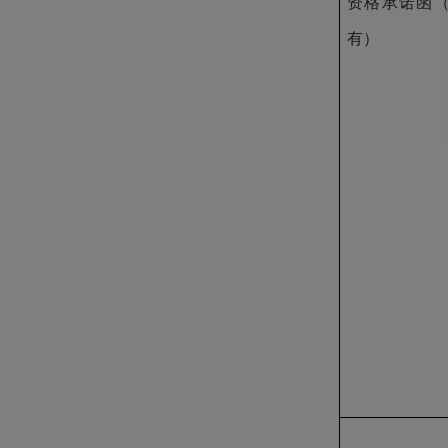
资格承诺函
有）