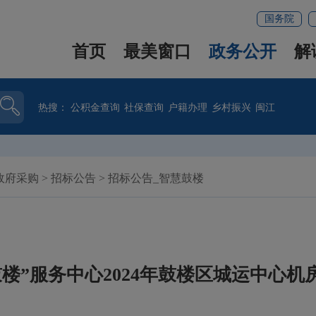
国务院
首页
最美窗口
政务公开
解
热搜：
公积金查询
社保查询
户籍办理
乡村振兴
闽江
政府采购
>
招标公告
>
招标公告_智慧鼓楼
楼”服务中心2024年鼓楼区城运中心