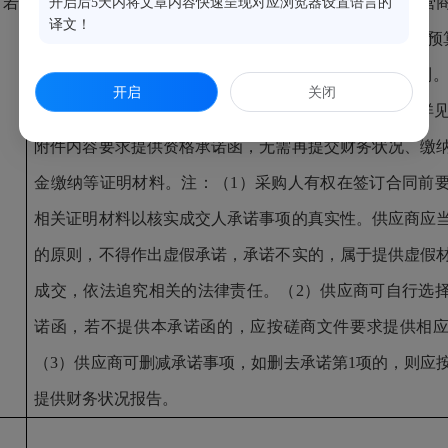
（若
根据《福州市财政局关于进一步推进政府采购领域优化营
开启后5天内将文章内容快速呈现对应浏览器设置语言的
译文！
知》（榕财采〔
2021〕52号）要求，2022年1月1日起，
元以内的政府采购项目推行供应商资格证明材料承诺制
开启
关闭
（响应）时，可自行选择是否提供资格承诺函 （格式详
附件内容要求提供资格承诺函，无需再提交财务状况、缴
金缴纳等证明材料。注：（1）采购人有权在签订合同前
相关证明材料以核实成交人承诺事项的真实性。供应商应
的原则，不得作出虚假承诺，承诺不实的，属于提供虚假
成交，依法追究相关的法律责任。（2）供应商可自行选
诺函，若不提供本承诺函的，应按磋商文件要求提供相
（3）供应商可删减承诺事项，如删去承诺第1项的，则应
提供财务状况报告。