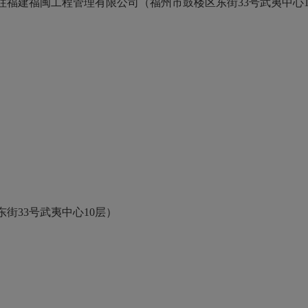
往福建福闽工程管理有限公司（福州市鼓楼区东街
33号武夷中心
东街
33号武夷中心10层）