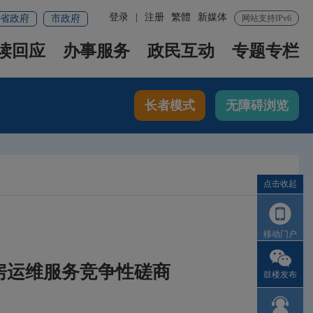
登录
|
注册
繁體
新媒体
省政府
市政府
网站支持IPv6
读回应
办事服务
政民互动
专题专栏
长者模式
无障碍浏览
点击收起
移动门户
机房运维服务竞争性磋商
鼓楼发布