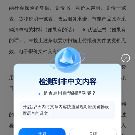
纳社会保险的凭据、
竞价
书、
竞价
人声明、
竞价
一览
表、货物说明一览表、售后服务承诺
、
节能产品政府采
购清单相关材料
（
如果有的话
）
、
3C认证证书（
如果有
的话
）。
未按上述条款
要求
扫描上传
报价文件的竞价无
效。
电子报价文档具
有
法律效力。
5、报价人自行承担所有参与报价的全部相关费
用，本项目若无三个(含)以上竞价人参与竞价的，本项
检测到非中文内容
目将做流标处理。
是否启用自动翻译功能？
6、报价人应
详细阅读关于
本次网上竞价项目采购
开启后5天内将文章内容快速呈现对应浏览器设
置语言的译文！
的竞价公告内容，
自行承担
，在整个竞价过程及操作过
程（计算机及其操作系统的使用，
IE浏览器升级，输入
开启
关闭