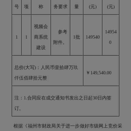
号
项
称
务要求
量
(元)
(元)
视频会
参考
14954
1
1
商系统
1批
149540
附件。
0
建设
总价
(大写)：人民币壹拾肆万玖
￥
149,540.00
仟伍佰肆拾元整
注：
1.
合同应在成交通知书发出之日起
30日内签
订。
根据
《福州市财政局关于进一步做好市级网上竞价采