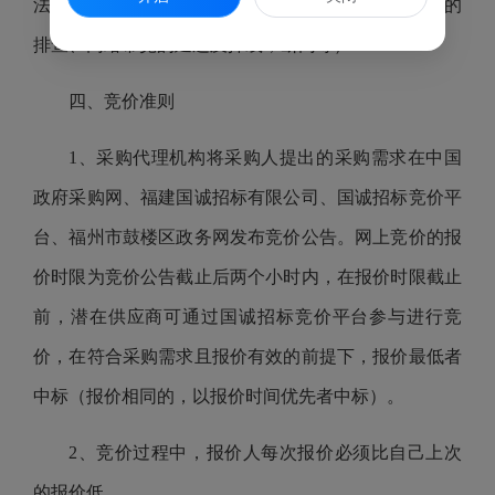
法安装调试，控件插件的安装，杀毒软件、木马病毒的
排查、网络带宽的延迟及掉线，断网等）
四
、竞价准则
1、
采购代理机构
将采购
人
提出的采购需求在
中国
政府采购网、福建国诚招标有限公司、国诚招标竞价平
台、福州市鼓楼区政务网发布竞价
公告。网上竞价的报
价时限为竞价公告截止后两个小时内，在报价时限截止
前，潜在供应商
可
通过
国诚招标竞价平台参与
进行竞
价，在符合采购需求且报价有效的前提下，报价最低者
中标（报价相同的，以报价时间优先者中标）。
2、竞价过程中，报价人每次报价必须比自己上次
的报价低
。