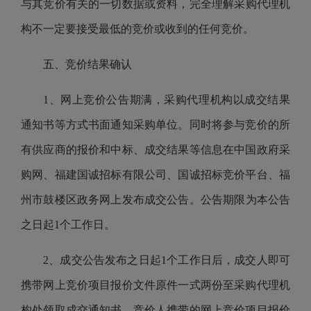
与其
竞价
有关的一切数据或资料，完全理解采购代理机
构不一定要接受最低的
竞价
或收到的任何
竞价
。
五
、竞价结果确认
1、网上竞价公告期满，
采购代理机构
以成交结果
通知书等方式书面通知采购单位。同时将参与竞价的所
有供应商的报价和中标、成交结果等信息在
中国政府采
购网、福建
国诚招标有限公司、
国诚招标竞价平台、福
州市鼓楼区政务网
上
发布成交
公告
。
公告期限为本公告
之日起
1个工作日。
2、成交公告发布之日起1个工作日后，成交人即可
携带网上竞价项目报价文件原件一式两份至采购代理机
构处领取成交通知书。
竞价人
携带的网上竞价项目报价