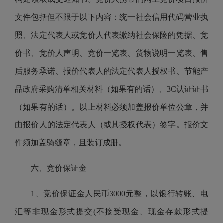
文件
包括但不限于以下内容：统一社会信用代码营业执
照、法定代表人或竞价人代表缴纳社会保险的凭据、
竞
价
书、
竞价
人声明、
竞价
一览表、货物说明一览表、售
后服务承诺
、
报价代表人的法定代表人授权书
、
节能产
品政府采购清单相关材料
（
如果有的话
）
、
3C认证证书
（
如果有的话
）
。以上材料
必须加盖报价单位公章
，并
由
报价人的法定代表人（或其授权代表）签
字。
报价文
件须加盖骑缝章，
且装订成册
。
六、
竞价保证金
1、
竞价保证金人民币
3000元整，以银行转账、电
汇等非现金形式提交(不接受现金、现金存款形式提