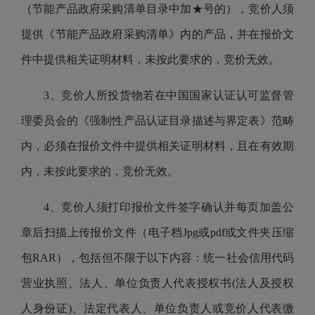
（节能产品政府采购清单目录中加★号的），竞价人须
提供《节能产品政府采购清单》内的产品，并
在报价文
件中提供相关证明材料，
未按此
要求
的，竞价无效。
3、竞价人
所投货物若在中国国家认证认可监督管
理委员会的
《强制性产品认证目录描述与界定表》
范畴
内，必须在报价文件中提供相关证明材料，且在有效期
内
，
未按此
要求
的，竞价无效。
4、竞价人须打印报价文件签字确认并每页加盖公
章后
扫描上传
报价文件（电子档
Jpg或pdf或文件夹压缩
包RAR），
包括但不限于以下内容：统一社会信用代码
营业执照、法人、单位负责人代表授权书
(
法人及授权
人身份证
)
、法定代表人、单位负责人或竞价人代表缴