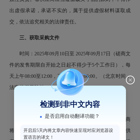
出虚假承诺，承诺不实的，属于提供虚假材料谋取成
交，依法追究相关的法律责任。
三、获取采购文件
时间：2025年09月10日至 2025年09月17日（磋商文
件的发售期限自开始之日起不得少于5个工作日），每
天上午08:00至12:00，下午02:30至06:00。（北京时间，
法定节假日除外）
检测到非中文内容
地点：福州市古田路107号中美大厦24层；
是否启用自动翻译功能？
方式：(1)未在规定时间领取磋商文件的潜在供应商
将失去磋商资格。(2)磋商文件可至现场报名领取。(3)供
开启后5天内将文章内容快速呈现对应浏览器设
置语言的译文！