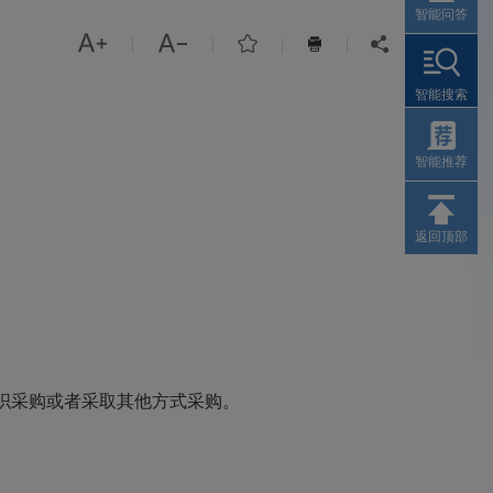
智能问答



|
|
|
|


智能搜索
智能推荐
返回顶部
织采购或者采取其他方式采购。