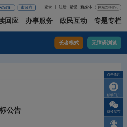
登录
|
注册
繁體
新媒体
省政府
市政府
网站支持IPv6
读回应
办事服务
政民互动
专题专栏
长者模式
无障碍浏览
点击收起
移动门户
流标公告
鼓楼发布