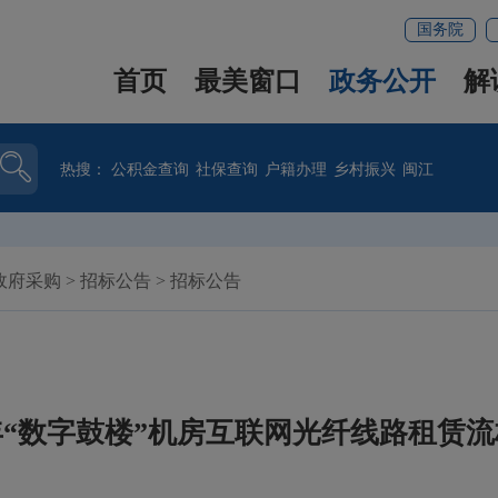
国务院
首页
最美窗口
政务公开
解
热搜：
公积金查询
社保查询
户籍办理
乡村振兴
闽江
政府采购
>
招标公告
>
招标公告
5年“数字鼓楼”机房互联网光纤线路租赁