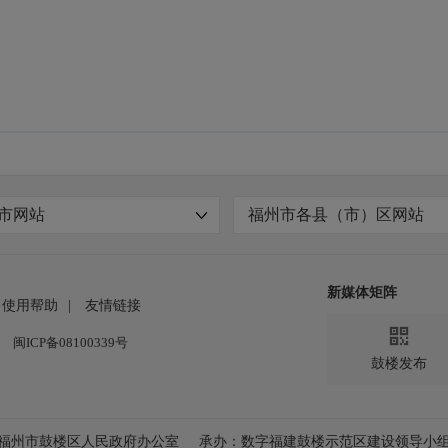
市网站
福州市各县（市）区网站
新媒体矩阵
使用帮助
|
友情链接

闽ICP备08100339号
鼓楼发布
福州市鼓楼区人民政府办公室
承办：数字福建鼓楼示范区建设领导小