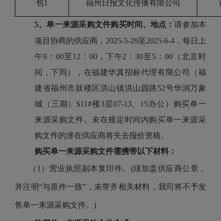
包1
福州日报文化传播有限公司
5、单一来源采购文件购买时间
、
地点：
请参加本
项目协商的供应商
，202
5
-
5
-
29
至202
5
-
6
-
4
，
每日上
午9：00至12：00，下午2：30至5：00（北京时
间，下同），在福建华真招标代理有限公司（福
建省福州市鼓楼区洪山镇洪山园路52号华润万象
城（三期）S11#楼3层07-13、15办公）购买单一
来源采购文件。未在规定时间内购买单一来源采
购文件的潜在供应商将失去报价资格。
购买单一来源采购文件需携带以下材料：
（1）营业执照副本复印件。(须加盖供应商公章，
并注明“与原件一致”，未带齐相关材料，我司将不予发
售单一来源采购文件。)