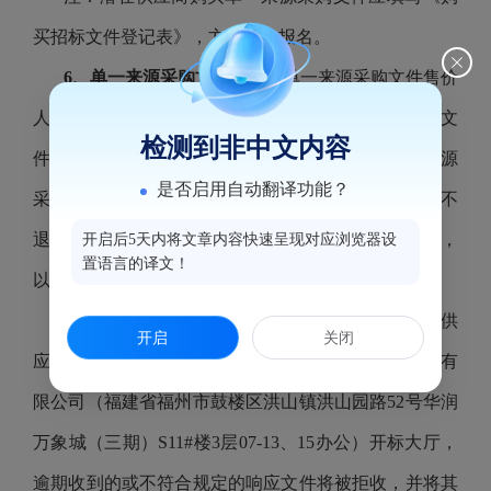
买招标文件登记表》，方为有效报名。
6、单一来源采购文件售价：
单一来源采购文件售价
人民币200元/份（纸质文本或电子文档单一来源采购文
检测到非中文内容
件）。纸质文本单一来源采购文件与电子文档单一来源
是否启用自动翻译功能？
采购文件具有同等法律效力，单一来源采购文件售后不
退。单一来源采购文件电子文档与纸质文本不一致时，
开启后5天内将文章内容快速呈现对应浏览器设
置语言的译文！
以纸质文本为准。
7、提交响应文件截止时间：
202
5
-
06
-
06
09
:00，
供
开启
关闭
应商应在此之前将响应文件提交到福建华真招标代理有
限公司（福建省福州市鼓楼区洪山镇洪山园路52号华润
万象城（三期）S11#楼3层07-13、15办公）开标大厅，
逾期收到的或不符合规定的响应文件将被拒收，并将其