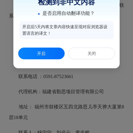
检测到非中文内容
四、凡对本次公告内容提出询问，请按以下方式联
是否启用自动翻译功能？
系。
开启后5天内将文章内容快速呈现对应浏览器设
采购人：福州市鼓楼区市场监督管理局
置语言的译文！
地址：福州市鼓楼区津泰路106号
开启
关闭
联系人：吴女士
联系电话 ：0591-87523661
代理机构：福建省勤思项目管理有限公司
地址： 福州市鼓楼区五四北路思儿亭天骅大厦第8
层18单元
联系人：钱宁宁、刘必云、黄忠榕