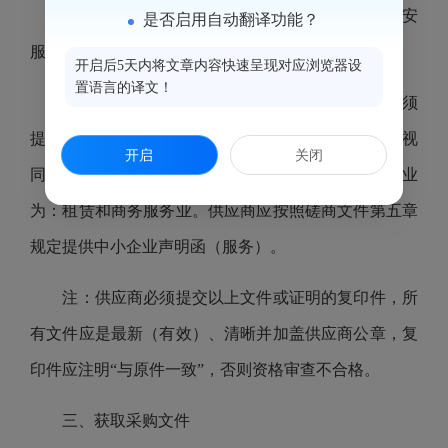
（11）须具有公安部门颁发的在有效期内的《保安
是否启用自动翻译功能？
服务许可证》，并提供证书复印件。
开启后5天内将文章内容快速呈现对应浏览器设
置语言的译文！
（12）本项目为专门面向中小企业采购，供应商须
提供中小企业声明函。监狱企业、残疾人福利性单位视
开启
关闭
同小型、微型企业。对应的中小企业划分标准所属行业
为：租赁和商务服务业。供应商应按照磋商文件第五章
规定提供中小企业声明函（服务）。
注：供应商必须提交以上文件或证明的复印件，所
有文件应是最新（有效）、清晰并加盖供应商公章，复
印件应注明“与原件一致”，否则资格审查不合格。
三、获取采购文件