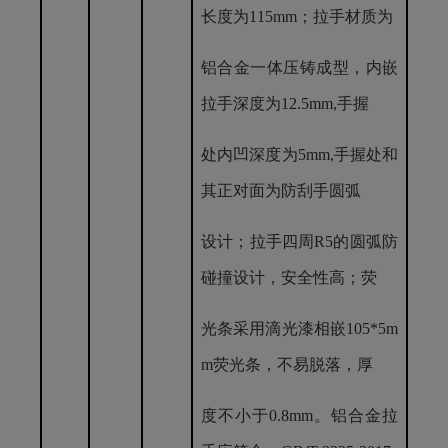
长度为115mm；拉手材质为
铝合金一体压铸成型，内嵌
拉手深度为
12.5mm,手握
处内凹深度为
5mm,手握处和
其正对面为防刮手圆弧
设计；拉手四周
R5的圆弧防
碰撞设计，安全性高；荧
光条采用滴光漆相嵌
105*5m
m荧光条，不易脱落，厚
度不小于
0.8mm。铝合金拉