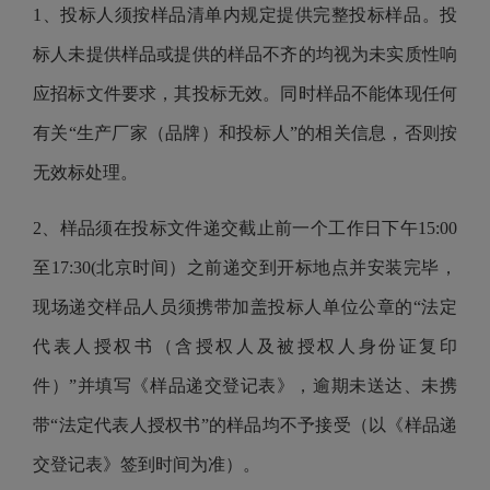
1、投标人须
按样品清单
内
规
定提供
完整
投标样品。投
标人未提供样品
或
提供的样品不齐的均视为未实质性响
应招标文件要求，其投标无效
。同时样品
不能体现任何
有关
“生产厂家（品牌）和投标人”的相关信息，否则按
无效标处理。
2、样品须在投标文件递交截止前一个工作日下午15:00
至17:30(北京时间）之前递交到开标地点并安装完毕，
现场递交样品人员须携带加盖投标人单位公章的“法定
代表人授权书（含授权人及被授权人身份证复印
件）”并填写
《样品递交登记表》，
逾期未送达、未携
带
“法定代表人授权书”的样品均不予接受（以《样品递
交登记表》签到时间为准）。