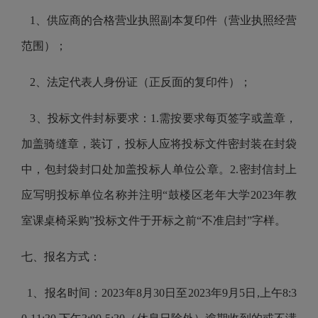
1、供应商的合格营业执照副本复印件（营业执照经营
范围）；
2、法定代表人身份证（正反面的复印件）；
3
、投标文件封标要求：
1.需按要求每页签字或盖章，
加盖骑缝章，装订，投标人应将投标文件密封装在封袋
中，包封袋封口处加盖投标人单位公章。2.密封信封上
应写明投标单位名称并注明“鼓楼区
老年大学
2023年
教
室课桌椅采购
”投标文件于开标之前“不准启封”字样。
七
、报名方式：
1、报名时间：
2023年
8
月
30
日至
2023年
9
月
5
日
,
上午
8:3