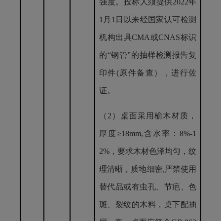
强度。投标人须提供2022年
1月1日以来经国家认可检测
机构出具CMA或CNAS标识
的“钢管”的抽样检测报告复
印件(原件备查），进行佐
证。
（
2）
桌面采用
榆木材质，
厚度
≥
18mm,
含水率：
8%-1
2%，要求木材色泽均匀，纹
理清晰，质地细密,严禁使用
替代品或有虫孔、节疤、色
斑、裂纹的木料，桌下配抽