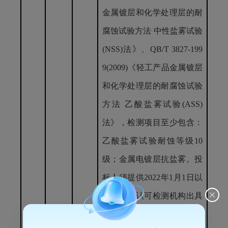
金属镀层和化学处理层的耐
腐蚀试验方法 中性盐雾试验
(NSS)法》、QB/T
3827-
199
9(2009)《轻工产品金属镀层
和化学处理层的耐腐蚀试验
方法 乙酸盐雾试验(ASS)
法》，检测项目至少包含：
乙酸盐雾试验耐蚀等级10
级；金属电镀层抗盐雾。投
标人须提供2022年1月1日以
来经国家认可检测机构出具
CMA或CNAS标识的“铝合