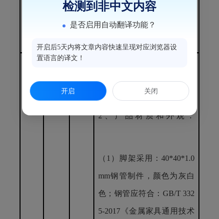
检测到非中文内容
金拉手”的抽样检测报告复
印件(原件备查），进行佐
是否启用自动翻译功能？
证。
开启后5天内将文章内容快速呈现对应浏览器设
置语言的译文！
4
课
23
1、
规格：长
1400mm*宽600
桌
mm*高800mm；
开启
关闭
2、
产品材质和外观：
（
1）
脚架采用：
40*40*1.0
mm钢管制件，颜色为灰白
色；
钢管应符合：
GB/T 332
5-2017《金属家具通用技术