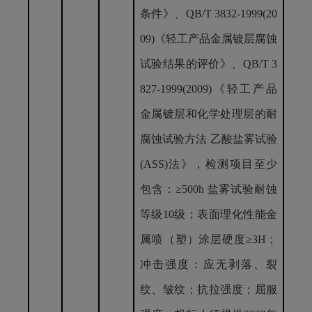
条件》、QB/T 3832-1999(20
09)《轻工产品金属镀层腐蚀
试验结果的评价》、QB/T
3
827-
1999(2009)《轻工产品
金属镀层和化学处理层的耐
腐蚀试验方法 乙酸盐雾试验
(ASS)法》，检测项目至少
包含：
≥
500h 盐雾试验耐蚀
等级10级；表面理化性能金
属喷（塑）涂层硬度
≥
3H；
冲击强度：应无剥落、裂
纹、皱纹；抗拉强度；屈服