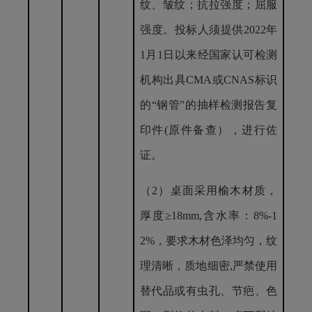
纹、皱纹；抗拉强度；屈服
强度。投标人须提供2022年
1月1日以来经国家认可检测
机构出具CMA或CNAS标识
的“钢管”的抽样检测报告复
印件(原件备查），进行佐
证。
（
2）
桌面采用
榆木材质，
厚度
≥
18mm,
含水率：
8%-1
2%，要求木材色泽均匀，纹
理清晰，质地细密,严禁使用
替代品或有虫孔、节疤、色