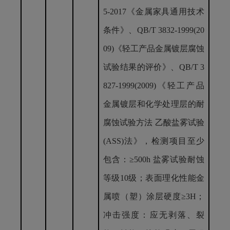
5-2017《金属家具通用技术
条件》、QB/T 3832-1999(20
09)《轻工产品金属镀层腐蚀
试验结果的评价》、QB/T
3
827-
1999(2009)《轻工产品
金属镀层和化学处理层的耐
腐蚀试验方法 乙酸盐雾试验
(ASS)法》，检测项目至少
包含：
≥
500h 盐雾试验耐蚀
等级10级；表面理化性能金
属喷（塑）涂层硬度
≥
3H；
冲击强度：应无剥落、裂