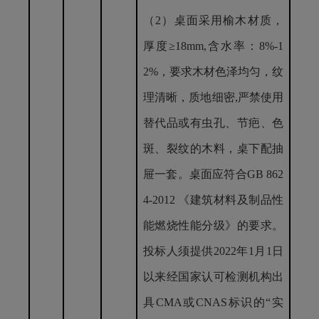
（
2）
桌面采用
榆木材质，
厚度
≥
18mm,
含水率：
8%-1
2%，要求木材色泽均匀，纹
理清晰，质地细密,严禁使用
替代品或有虫孔、节疤、色
斑、裂纹的木料，桌下配抽
屉一套。桌面应符合GB 862
4-2012 《建筑材料及制品性
能燃烧性能分级》的要求。
投标人须提供2022年1月1日
以来经国家认可检测机构出
具CMA或CNAS标识的“实