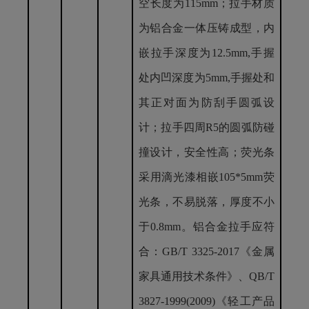
空长度为115mm；拉手材质
为铝合金一体压铸成型，内
嵌拉手深度为12.5mm,手握
处内凹深度为5mm,手握处和
其正对面为防刮手圆弧设
计；拉手四周R5的圆弧防碰
撞设计，安全性高；荧光条
采用滴光漆相嵌105*5mm荧
光条，不易脱落，厚度不小
于0.8mm
。
铝合金拉手
应符
合：
GB/T 3325-2017《金属
家具通用技术条件》、QB/T
3827-
1999(2009)《轻工产品