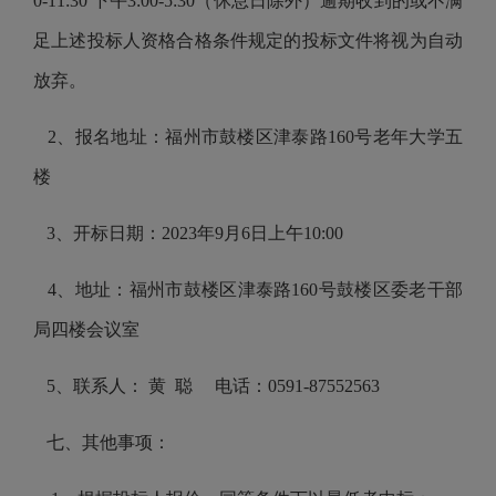
0-11:30 下午3:00-5:30（休息日除外）逾期收到的或不满
足上述投标人资格合格条件规定的投标文件将视为自动
放弃。
2、报名地址：福州市鼓楼区津泰路
160
号
老年大学五
楼
3、开标日期：
2023年
9
月
6
日
上午
10
:
0
0
4、地址
：
福州市鼓楼区
津泰路
160号
鼓楼区
委老干部
局四楼
会议室
5、联系人：
黄
聪
电话
：
0591-87552563
七、其他事项：