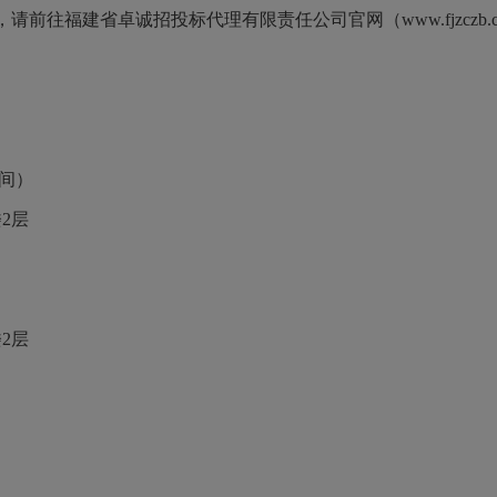
，请前往福建省卓诚招投标代理有限责任公司官网（
www.fj
时间）
楼2层
楼2层