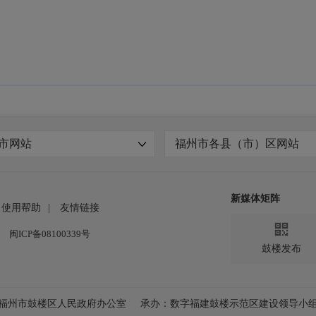
市网站
福州市各县（市）区网站
新媒体矩阵
使用帮助
|
友情链接

闽ICP备08100339号
鼓楼发布
福州市鼓楼区人民政府办公室
承办：数字福建鼓楼示范区建设领导小