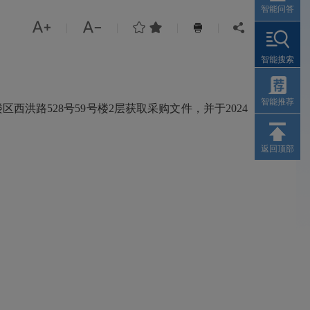
智能问答




|
|
|
|


智能搜索
智能推荐
楼区西洪路
528号59号楼2层获取采购文件，并于2024
返回顶部