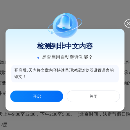
检测到非中文内容
是否启用自动翻译功能？
供应商在响应时，按照规定提供相关承诺函（详见竞争性谈判文件
开启后5天内将文章内容快速呈现对应浏览器设置语言的
域优化营商环境工作的通知》（鼓财[2021]317号）中“资格
译文！
同前要求成交供应商提供相关证明材料以核实成交供应商承诺事项
中标、成交，依法追究相关的法律责任。
开启
关闭
，每天上午9:00至12:00，下午2:30至5:30。（北京时间，法定节假日
楼2层