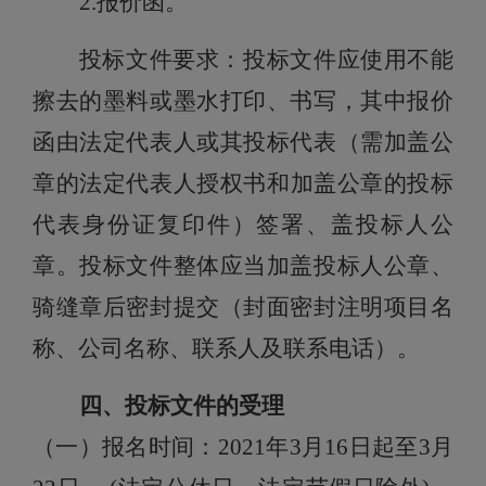
2.报价函。
投标文件要求：投标文件应使用不能
擦去的墨料或墨水打印、书写，其中报价
函由法定代表人或其投标代表（需
加盖公
章
的
法定代表人授权书
和
加盖公章
的
投标
代表
身份证复印件
）签署、盖投标人公
章。投标文件整体应当加盖投标人公章、
骑缝章后密封提交（
封面密封注明项目名
称、公司名称、联系人
及
联系电话
）。
四、投标文件的受理
（一）
报名时间：
2021年
3
月
16
日起至
3月