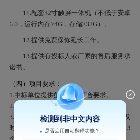
11.
配套
32寸触屏一体机（不低于安卓
6.0，运行内存≥4G，存储≥32G）。
12.
提供
免费保修延长
二
年。
13.
提供有投标人或厂家的
售后服务
承
诺书。
（四）项目要求：
1.中标单位提供的产品需符合要求。
2.中标单位所提供的产品无产权纠纷。
3.中标单位提供不限次数安装、服务和及
检测到非中文内容
时维护服务，质保期内维护响应时间为3
是否启用自动翻译功能？
个小时内到达现场。