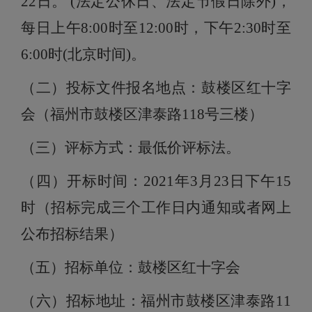
22
日。
(法定公休日、法定节假日除外)，
每日上午8:00时至12:00时，下午2:30时至
6
:
0
0时(北京时间)。
（二）
投标文件报名地点：鼓楼区
红十字
会
（
福州市鼓楼区津泰路
118号三楼
）
（三）评标方式：
最低价评标法
。
（四）
开标时间：
2021年3月
23
日下午
15
时（招标完成三个工作日内通知或者网上
公布招标结果）
（五）
招标单位：鼓楼区
红十字会
（六）
招标地址：
福州市鼓楼区津泰路
11