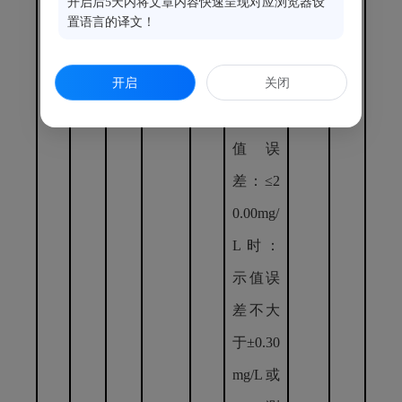
开启后5天内将文章内容快速呈现对应浏览器设
量程：
置语言的译文！
不小于
开启
关闭
0-20mg/
L； 示
值误
差：≤2
0.00mg/
L时：
示值误
差不大
于±0.30
mg/L或