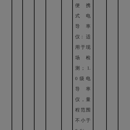
便 携
式 电
导 率
仪： 适
用于现
场检
测； 1.
0级电
导率
仪，量
程范围
不小于