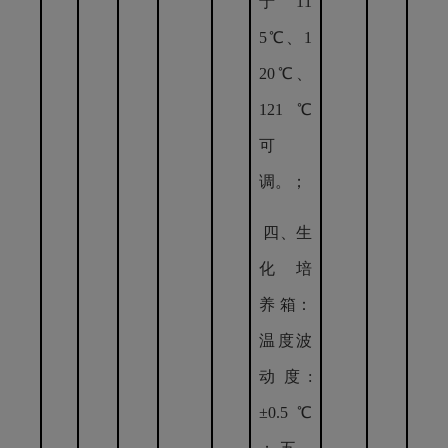
于11
5℃、1
20℃、
121℃
可
调。；
四、生
化 培
养 箱：
温度波
动度:
±0.5℃