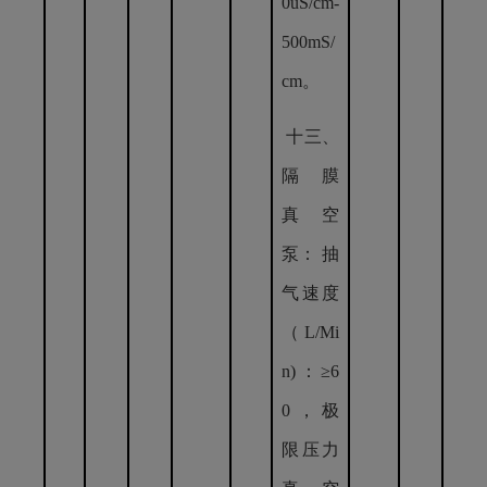
0uS/cm-
500mS/
cm。
十三、
隔 膜
真 空
泵： 抽
气速度
（L/Mi
n)：≥6
0，极
限压力