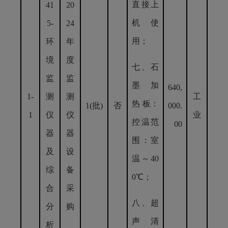
直接上
41
20
机使
5-
24
用；
环
年
境
度
七、石
监
监
墨 加
640,
1-
测
测
工
热 板：
1(批)
否
000.
1
仪
仪
业
控温范
00
器
器
围：室
及
设
温～40
综
备
0℃；
合
采
八、超
分
购
声 清
析