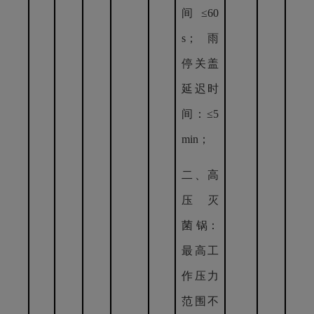
间≤60
s；雨
停关盖
延迟时
间：≤5
min；
二、
高
压 灭
菌 锅：
最高工
作压力
范围不