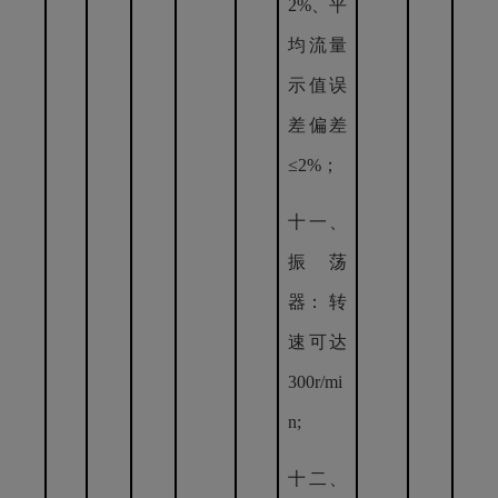
2%、平
均流量
示值误
差偏差
≤2%；
十一、
振 荡
器： 转
速可达
300r/mi
n;
十二、