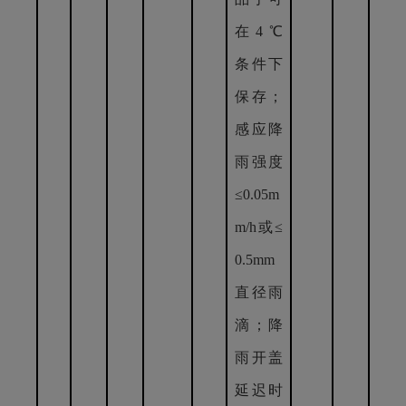
在4℃
条件下
保存；
感应降
雨强度
≤0.05m
m/h或≤
0.5mm
直径雨
滴；降
雨开盖
延迟时