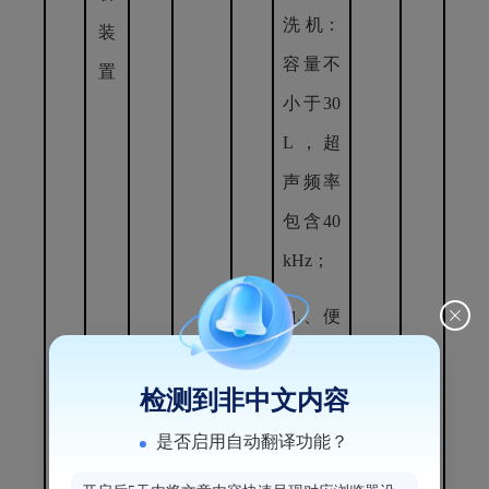
洗 机：
装
容量不
置
小于30
L，超
声频率
包含40
kHz；
九、便
携溶氧
仪（电
检测到非中文内容
化学
是否启用自动翻译功能？
法）：