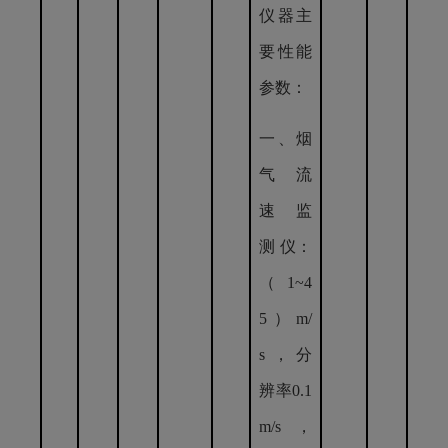
仪器主
要性能
参数：
一、
烟
气 流
速 监
测 仪：
（1~4
5）m/
s，分
辨率0.1
m/s，