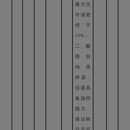
最大允
许误差
优于
±5%；
二、酸
雨 自
动 采
样 器：
仪器具
备温控
能力，
保证样
品于可