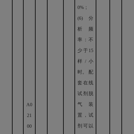
0%；
(6) 分
析频
率：不
少于15
样/小
时。 配
套在线
试剂脱
气装
A0
置，试
21
剂可以
00