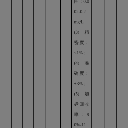
围：0.0
02-0.2
mg/L；
(3) 精
密度：
≤1%；
(4) 准
确度：
±3%；
(5) 加
标回收
率：9
0%-11