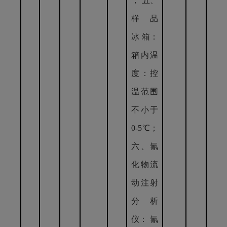
； 五、
样 品
冰 箱：
箱内温
度：控
温范围
不小于
0-5℃；
六、氰
化物流
动注射
分析
仪： 氰