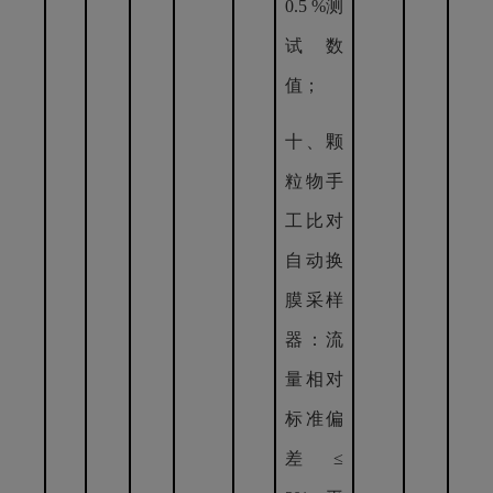
0.5 %测
试数
值；
十、颗
粒物手
工比对
自动换
膜采样
器：流
量相对
标准偏
差≤