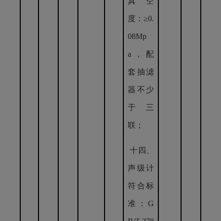
真空
度：≥0.
08Mp
a，配
套抽滤
器不少
于三
联；
十四、
声级计
符合标
准：G