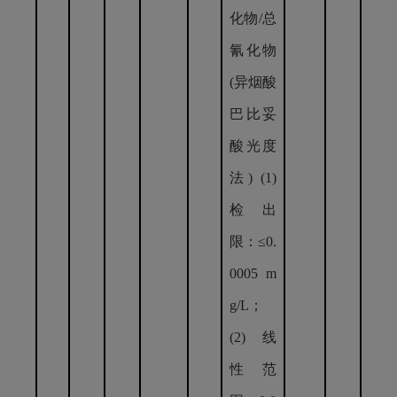
化物/总
氰化物
(异烟酸
巴比妥
酸光度
法) (1)
检出
限：≤0.
0005 m
g/L；
(2) 线
性范