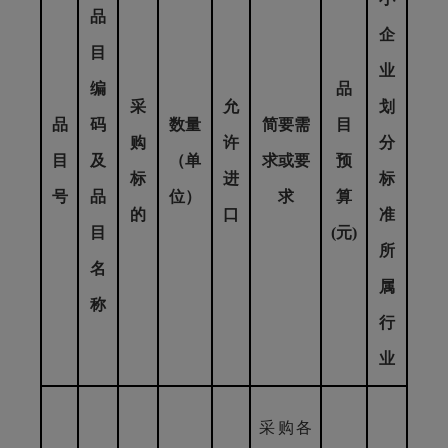
品
企
目
业
编
品
采
允
划
品
码
数量
简要需
目
购
许
分
目
及
（单
求或要
预
标
进
标
号
品
位）
求
算
的
口
准
目
(元)
所
名
属
称
行
业
采购各