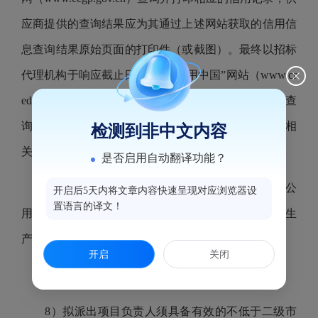
应商提供的查询结果应为其通过上述网站获取的信用信
息查询结果原始页面的打印件（或截图）。最终以招标
代理机构于响应截止日当天在“信用中国”网站（www.cr
editchina.gov.cn）及中国政府采购网(www.ccgp.gov.cn)查
询结果为准，如相关失信记录已失效，供应商需提供相
检测到非中文内容
关证明资料。
是否启用自动翻译功能？
7）供应商具备的建设行政主管部门核发的市政公
开启后5天内将文章内容快速呈现对应浏览器设
置语言的译文！
用工程施工总承包三级及以上资质及《施工企业安全生
产许可证》。
开启
关闭
注：供应商应提供有效的证书复印件。
8）拟派出项目负责人须具备有效的不低于二级市