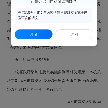
是否启用自动翻译功能？
理有限公司代理的“2020年鼓楼区温泉博物馆物业服务
采购项目”（项目编号：[350102]FJSXZB[GK]2020016）
开启后5天内将文章内容快速呈现对应浏览器设
置语言的译文！
存在以下问题：委托代理协议内容不完整，未明确委托
期限；评审标准的分值设置未与评审因素的量化指标相
开启
关闭
对应；设定的商务条件与合同履行无关；招标文件内容
不完整，未明确验收方式及标准。
五、处理依据及结果
根据政府采购法及其实施条例等相关规定，本机关
决定对福州市鼓楼区博物馆作出责令限期改正的处理。
涉及行政处罚的事项，另行处理。
福州市鼓楼区财政局