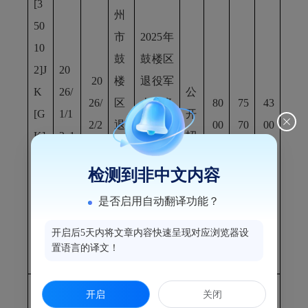
[3
州
50
市
2025年
10
鼓
鼓楼区
2]J
20
20
楼
退役军
K
26/
公
26/
区
人事务
80
75
43
[G
1/1
开
2/2
退
局家属
00
70
00
K]
2 1
招
9:0
役
区文化
00
00
0
20
4:1
标
0
军
广场建
检测到非中文内容
25
7
人
设项目
是否启用自动翻译功能？
00
事
(二次)
1-
开启后5天内将文章内容快速呈现对应浏览器设
务
1
置语言的译文！
局
[3
福
开启
关闭