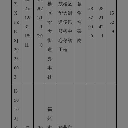
Z
楼
鼓楼区
竞
25/
26/
28
28
X
区
华大街
争
15
12/
1/1
37
21
FZ
华
道便民
性
52
31
1
00
47
[C
大
服务中
磋
9
18:
9:0
0
1
S]
街
心修缮
商
11
0
20
道
工程
25
办
00
事
3
处
[3
50
10
福
2]
州
R
20
20
市
福州市