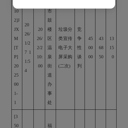
50
州
10
市
2]J
鼓
20
JX
20
楼
垃圾分
竞
26/
M
26/
区
类宣传
争
45
43
13
1/2
[T
2/2
温
电子大
性
00
68
15
7 1
P]
10:
泉
屏采购
谈
00
50
0
1:5
20
00
街
(二次)
判
4
25
道
00
办
1-
事
1
处
[3
50
福