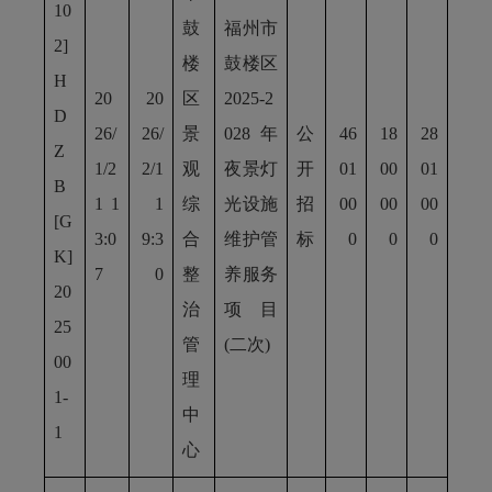
10
鼓
福州市
2]
楼
鼓楼区
H
20
20
区
2025-2
D
26/
26/
景
028年
公
46
18
28
Z
1/2
2/1
观
夜景灯
开
01
00
01
B
1 1
1
综
光设施
招
00
00
00
[G
3:0
9:3
合
维护管
标
0
0
0
K]
7
0
整
养服务
20
治
项目
25
管
(二次)
00
理
1-
中
1
心