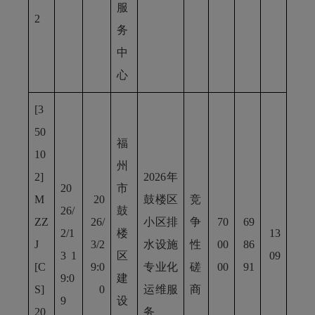
服
2
务
中
心
[3
50
福
10
州
2]
2026年
20
市
M
20
鼓楼区
竞
26/
鼓
ZZ
26/
小区排
争
70
69
2/1
楼
13
J
3/2
水设施
性
00
86
3 1
区
09
[C
9:0
专业化
磋
00
91
9:0
建
S]
0
运维服
商
9
设
20
务