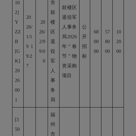
10
市
鼓楼区
2]
鼓
20
退役军
Y
20
楼
26/
人事务
公
ZZ
26/
区
68
57
10
1/1
局2026
开
B
2/9
退
00
80
20
9 1
年“春
招
[G
9:0
役
00
00
00
9:2
节”物
标
K]
0
军
7
资采购
20
人
项目
26
事
00
务
1
局
福
[3
州
50
市