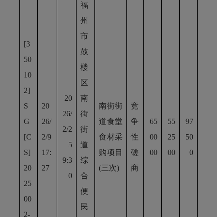
福
州
市
[3
鼓
50
楼
10
区
2]
20
南
S
20
南街街
竞
26/
街
G
26/
道食堂
争
65
55
97
2/2
街
[C
2/9
食材采
性
00
25
50
5
道
S]
17:
购项目
磋
00
00
0
9:3
综
20
27
(三次)
商
0
合
25
便
00
民
2-