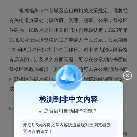
根据福州市中心城区公租房相关政策规定，现将经
有关街道办事处（镇政府）受理、初审、公示，鼓楼区
住建局、民政局会同相关部门联合审核认定，2025年第
31批拟登记保障资格的12户申请人予以公示，公示期自
2025年8月22日起共计5个工作日。对申请人的保障资格
有异议的，涉及收入方面问题，可以在公示期内书面向
鼓楼区民政局举报，其它方面问题可以在公示期内书面
向鼓楼区住建局举报。公示期满无异议或经调查异议不
成立的，予以登记保障资格。
检测到非中文内容
电话：鼓楼区住建局：87525521；鼓楼区民政局：
87713282。
是否启用自动翻译功能？
开启后5天内将文章内容快速呈现对应浏览器设
置语言的译文！
附件：福州市中心城区公租房拟登记保障资格申请