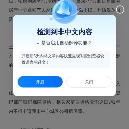
租，轮候期满6个月仍未配租的，自第7个月起由市国有
房产中心通知有关家庭办理租赁补贴手续，开始发放租
赁补贴至实物配租。
检测到非中文内容
市国有房产管理中心可结合实际情况，对一、二、
是否启用自动翻译功能？
三人（含三人以上）户家庭配租低于上述45、55、65平
方米面积标准的房源。对于愿意下靠承租较小面积房源
开启后5天内将文章内容快速呈现对应浏览器设
置语言的译文！
的家庭，给予20%的租金减免。
开启
关闭
实物配租家庭无故未参加配租活动或未按时办理入
住手续的，由市国有房产中心汇总报送相关保障资格登
记部门取消保障资格，相关家庭自资格取消之日起2年
内不得申请我市中心城区公租房保障。