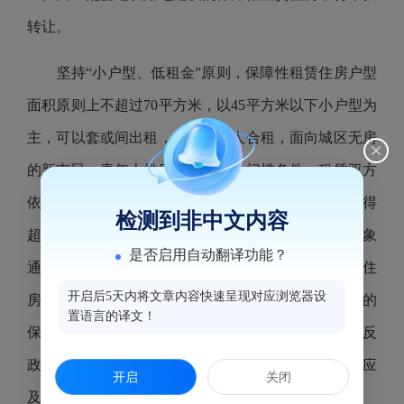
转让。
坚持“小户型、低租金”原则，保障性租赁住房户型
面积原则上不超过70平方米，以45平方米以下小户型为
主，可以套或间出租，也可若干人合租，面向城区无房
的新市民、青年人供应，不设收入门槛条件。租赁双方
依照民事合同相关规定签订租赁合同，但租赁期限不得
检测到非中文内容
超过6年，期满后仍符合承租条件的可续签。承租对象
是否启用自动翻译功能？
通过获得当地公共租赁住房实物配租保障或购买商品住
开启后5天内将文章内容快速呈现对应浏览器设
房、保障性住房等解决住房困难的，应及时退出租住的
置语言的译文！
保障性租赁住房；存在转租转借或改变租住用途等违反
政策法规或合同约定行为的，租赁企业（运营单位）应
开启
关闭
及时予以劝退。