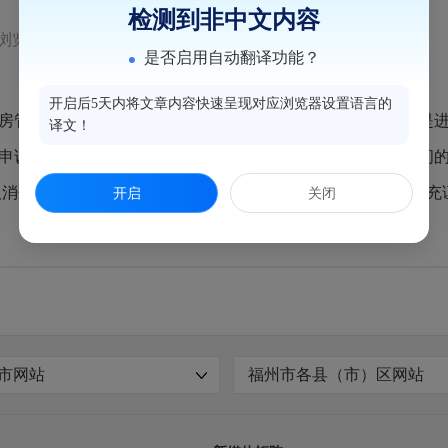
检测到非中文内容
浏览量：759
是否启用自动翻译功能？
开启后5天内将文章内容快速呈现对应浏览器设置语言的
管局，协调推进公租房租后动态监管有关工作，明确：一是进
译文！
申诉、举证的受理渠道；二是进一步加强市、区两级部门之间
消保障资格140余户，针对其中部分保障家庭的异议申诉、补
开启
关闭
市网站
福州市各县（市）区网站