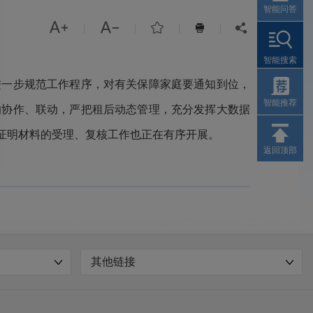
智能问答



|
|
|
|


智能搜索
一步规范工作程序，对有关保障家庭要通知到位，
智能推荐
的协作、联动，严把租后动态管理，充分发挥大数据
充证明材料的受理、复核工作也正在有序开展。
返回顶部
其他链接