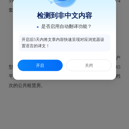
550套。其中45平方米户型166套、55平方米户型274
套、65平方米户型110套。
检测到非中文内容
是否启用自动翻译功能？
开启后5天内将文章内容快速呈现对应浏览器设
置语言的译文！
按照规定，1人户保障家庭配租45平方米户
开启
关闭
型，2人户家庭配租55平方米户型，3人及以上户配租65
平方米户型；保障家庭可自愿选择下靠承租较低户型档
次的公共租赁房。