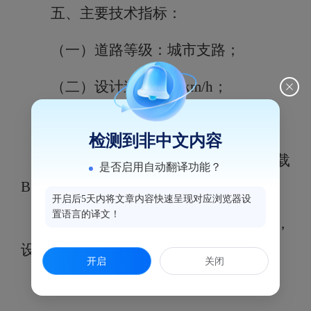
五、主要技术指标：
（一）道路等级：城市支路；
（二）设计速度：20km/h；
（三）车道数：按双向2车道设计；
检测到非中文内容
（四）设计荷载：路面——标准轴载
是否启用自动翻译功能？
BZZ-100；
开启后5天内将文章内容快速呈现对应浏览器设
置语言的译文！
（五）地震：抗震设防烈度为7度，
设计基本地震加速度值为0.1g。
开启
关闭
六
、项目总投资及资金来源：