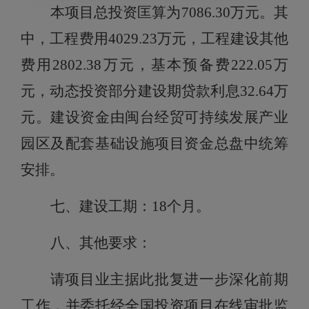
本项目总投资匡算为
7086.30
万元。其
中，工程费用
4029.23
万元，工程建设其他
费用
2802.38
万元，基本预备费
222.05
万
元，动态投资部分建设期贷款利息
32.64
万
元。建设资金由闽台经贸可持续发展产业
园区及配套基础设施项目资金总盘中统筹
安排。
七
、建设工期：
18
个
月
。
八
、
其他要求：
请项目业主据此批复进一步深化前期
工作，并委托经全国投资项目在线审批监