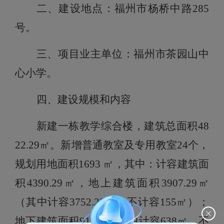
二、建设地点：
福州市杨桥中路285
号
。
三、项目业主单位：
福州市茶园山中
心小学
。
四、建设规模和内容
新建一栋教学综合楼，建筑总面积48
22.29
㎡。
新增
普通教室及专用教室
24个，
规划用地面积1693
㎡，
其中
：
计容建筑面
积4390.29
㎡
，地上建筑面积3907.29㎡
（
其中计容3752.29
㎡，
不计容155
㎡）；
地下建筑面积915
㎡（
其中计容638㎡，不