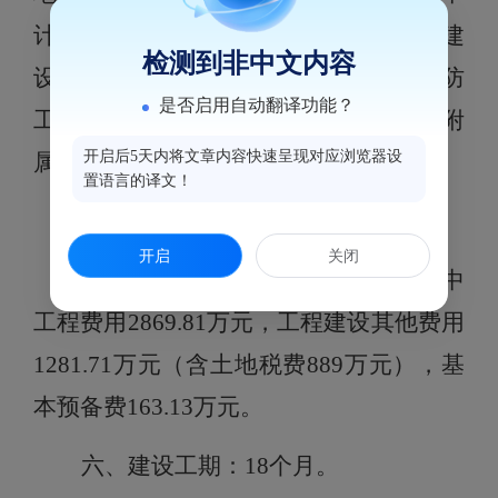
计容277
㎡）
，建筑占地面积1220㎡。建
检测到非中文内容
设内容包括建筑工程、给排水工程、消防
是否启用自动翻译功能？
工程、管线综合、通风空调工程及室外附
开启后5天内将文章内容快速呈现对应浏览器设
属工程等。
置语言的译文！
五、项目总投资及资金来源
开启
关闭
项目总投资匡算为
43
14.65
万元，其中
工程费用
2869.81
万元，工程建设
其他费用
1281.71
万元（含
土地税
费889万元），基
本预备费16
3.1
3万元。
六、建设工期：
18
个
月
。