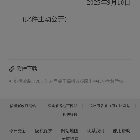
20
25
年
9
月
10日
(此件主动公开)
附件下载
鼓发改基〔2025〕28号关于福州市茶园山中心小学教学综合楼（二期）扩建项目建议书的批复（茶园山小学）.pdf
福建省政府网站
福建省各地市网站
福州市各县（市）区网站
其他链接
今日更新
|
隐私保护
|
网站地图
|
联系我们
|
使用帮助
|
友情链接