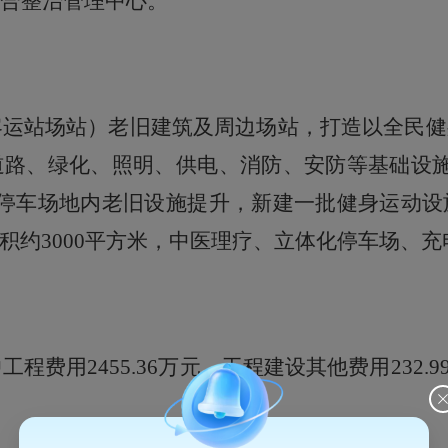
合整治管理中心
。
客运站场站）老旧建筑及周边场站，打造以全民
道路、绿化、照明、供电、消防、安防等基础设施
及停车场地内老旧设施提升，新建一批健身运动设
约3000平方
米
，中医理疗、立体化停车场、充
中工程费用2455.36万元、工程建设其他费用232.