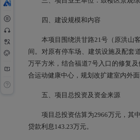
三、
项目业主单位：
鼓楼区景观综
四、建设规模和内容
本项目围绕洪甘路
21号（原洪山
间。对原有停车场、建筑设施及配套
万平方
米
，结合福道
7号入口的修复
合运动健康中心，规划改扩建室内外面积
五、项目总投资及资金来源
项目总投资估算为
2966万元，其
贷款利息143.23万元。