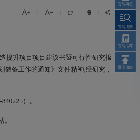
智能问答



|
|
|
|


智能搜索
智能推荐
造提升项目项目建议书暨可行性研究报
返回顶部
划储备工作的通知》文件
精神
,
经研究，
01-840225）。
站
。