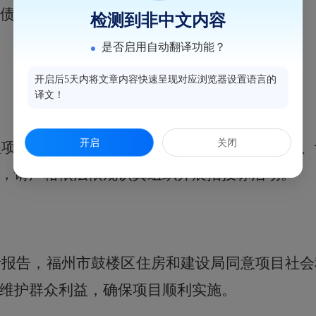
债券及区财政统筹安排。
检测到非中文内容
是否启用自动翻译功能？
开启后5天内将文章内容快速呈现对应浏览器设置语言的
译文！
开启
关闭
程项目招投标管理具体规定，项目单位申请勘察、
，请严格依法依规认真组织开展招投标活动。
析报告，
福州市鼓楼区住房和建设局
同意项目社会
维护群众利益，
确保项目顺利实施。