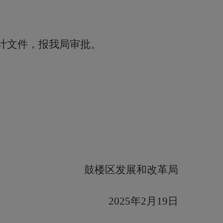
计文件，报我局审批。
鼓楼区发展和改革局
20
25
年
2
月
19日