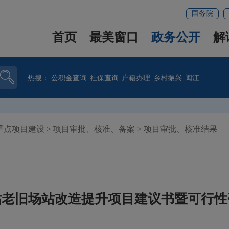
国务院
首页
最美窗口
政务公开
解
热搜：
公积金查询
社保查询
户籍办理
乡村振兴
闽江
重点项目建设
>
项目审批、核准、备案
>
项目审批、核准结果
站老旧场站改造提升项目建议书暨可行性