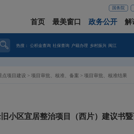
国务院
首页
最美窗口
政务公开
解
热搜：
公积金查询
社保查询
户籍办理
乡村振兴
闽江
重点项目建设
>
项目审批、核准、备案
>
项目审批、核准结果
年老旧小区宜居整治项目（西片）建议书