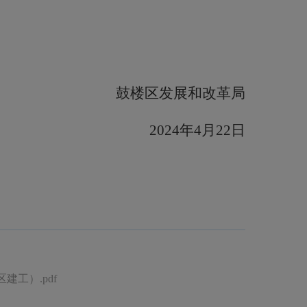
鼓楼区发展和改革局
20
24
年
4
月
22日
工）.pdf