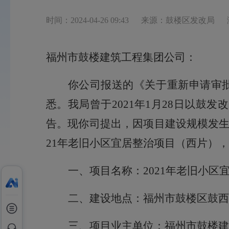
时间：2024-04-26 09:43
来源：鼓楼区发改局
福州市鼓楼建筑工程集团公司
：
你
公司
报送的《关于重新申请审
悉。我
局
曾于
2021
年
1月
28
日以
鼓发改
告
。现你
司
提出，因项目建设规模发
21年老旧小区宜居整治项目（西片）
，
一、项目名称：
2021年老旧小
二、建设地点：
福州市鼓楼区
鼓西
三、
项目业主单位：
福州市鼓楼建