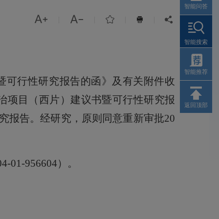
智能问答



|
|
|
|


智能搜索
智能推荐
书暨可行性研究报告的函》及有关附件收
整治项目（西片）建议书暨可行性研究报
返回顶部
究报告。经研究，原则同意重新审批
20
04-0
1
-
956604
）。