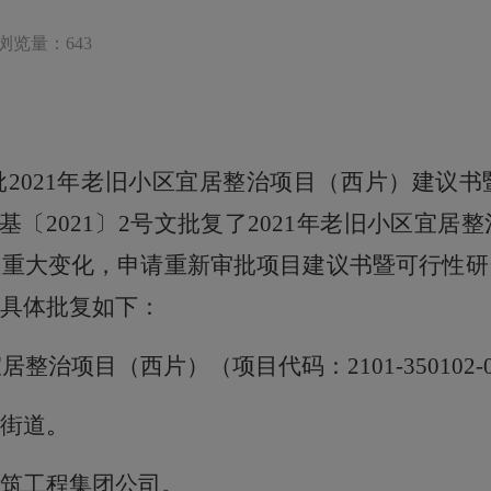
浏览量：643
批
2021年老旧小区宜居整治项目（西片）建议
基
〔
2021
〕
2
号文批复了
2021年老旧小区宜居
生重大变化，申请重新审批项目
建议书暨
可行性研
具体批复如下：
区宜居整治项目（西片
）
（项目代码
：
2101
-
350102
-
街道
。
筑工程集团公司
。