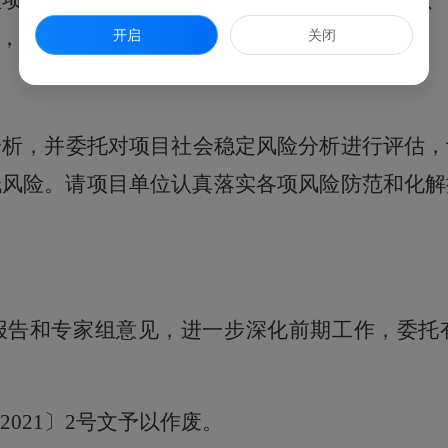
程项目招投标管理具体规定，项目单位申请勘察、
，请严格依法依规认真组织开展招投标活动。
开启
关闭
分析，并委托对项目社会稳定风险分析进行评估，
低风险。请项目单位认真落实各项风险防范和化解
报告和专家组意见，进一步深化前期工作，委托
2021
〕
2
号
文予以作废。