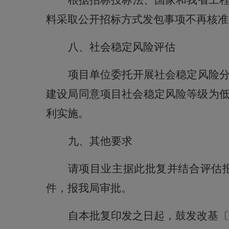
根据招标投标法、国家和我省工
料采取公开招标方式发包事项不再核准
八、社会稳定风险评估
项目单位委托开展社会稳定风险
建设
局
同意项目社会稳定风险等级为
利实施。
九、
其他要求
请项目业主据此批复
并结合
评估
件，报我局审批。
自本批复印发之日起，
鼓发改基
〔