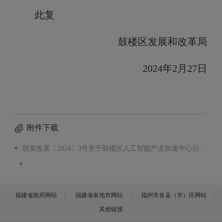
此复
鼓楼区发展和改革局
20
24
年
2
月
27日
附件下载
鼓发改基〔2024〕3号关于鼓楼区人工智能产业加速中心公共服务平台项目可行性研究报告的批复 (区数字办) 0227.pdf
福建省政府网站
福建省各地市网站
福州市各县（市）区网站
其他链接