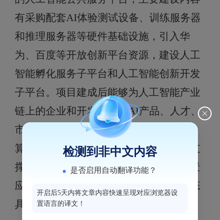
有采购配套AI体验测试设备、训练服务器
和推理服务器等硬件基础设施，引入华
为、百度等开放创新平台资源，建设人工
智能孵化服务子平台和人工智能创新开发
子平台。项目建成后能够为人工智能产业
链上的企业和开发者提供AI产品、人才、
市场、资金等孵化服务以及数据集管理、
算法框架、模型训练、模型管理等技术支
检测到非中文内容
撑服务，对培育本土行业龙头、孵化场景
是否启用自动翻译功能？
应用企业，加速构建人工智能全产业生态
开启后5天内将文章内容快速呈现对应浏览器设
具有带动作用。
置语言的译文！