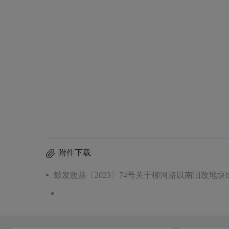
附件下载
鼓发改基〔2023〕74号关于柳河路以南旧改地