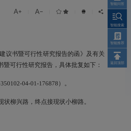
智能问答




|
|
|
|


智能搜索
智能推荐
建议书暨可行性研究报告的函
》及有关
返回顶部
书暨可行性研究报告
，具体批复如下：
-350102-04-01-176878
）。
现状柳兴路，终点接现状小柳路
。