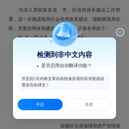
为深入贯彻落实省、市、区信用体系建设工作部
署，进一步推进我局社会信用体系建设，现根据我局实
际，变更信用体系建设工作小组，具体名单如下：
组 长：陈少卓（党组书记、局长）
副组长：陈 文（党组成员、副局长）
检测到非中文内容
林荣生（党组成员、副局长）
成 员：陈俊锋（办公室主任）
是否启用自动翻译功能？
卢志强、林 胜
开启后5天内将文章内容快速呈现对应浏览器设
李培彦、李巧芬
置语言的译文！
周尼华、李 华
潘丹妮、应 妍
开启
关闭
鼓楼区住房保障和房产管理局