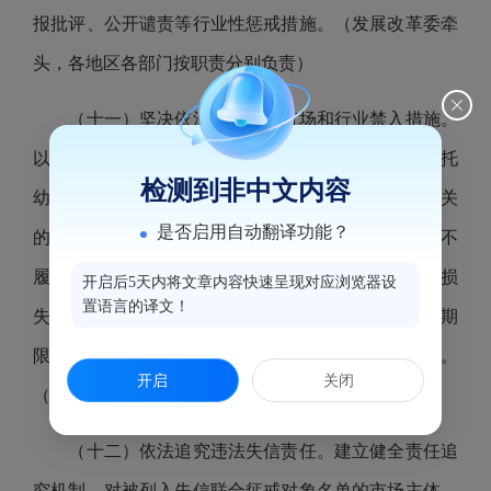
报批评、公开谴责等行业性惩戒措施。（发展改革委牵
头，各地区各部门按职责分别负责）
（十一）坚决依法依规实施市场和行业禁入措施。
以食品药品、生态环境、工程质量、安全生产、养老托
检测到非中文内容
幼、城市运行安全等与人民群众生命财产安全直接相关
是否启用自动翻译功能？
的领域为重点，实施严格监管，加大惩戒力度。对拒不
履行司法裁判或行政处罚决定、屡犯不改、造成重大损
开启后5天内将文章内容快速呈现对应浏览器设
置语言的译文！
失的市场主体及其相关责任人，坚决依法依规在一定期
限内实施市场和行业禁入措施，直至永远逐出市场。
开启
关闭
（发展改革委牵头，各地区各部门按职责分别负责）
（十二）依法追究违法失信责任。建立健全责任追
究机制，对被列入失信联合惩戒对象名单的市场主体，