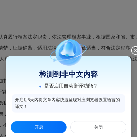
真履行档案法定职责，依法管理档案事业，根据国家和省、市
清楚，证据确凿，适用法律、法规、规章适当，符合法定程序，
人员不得少于两人，应主动出示行政执法证件，并说明行政执法
检测到非中文内容
知其具有的权利和应承担的义务，不得因其申辩而加重处罚。
是否启用自动翻译功能？
写统一文书，不得缺项或漏填。
开启后5天内将文章内容快速呈现对应浏览器设置语言的
隐私，应予保密。
译文！
赠，不准参加单位或个人举办的各类宴请和娱乐活动。
，不准包庇纵容违法行为。
开启
关闭
7511996。