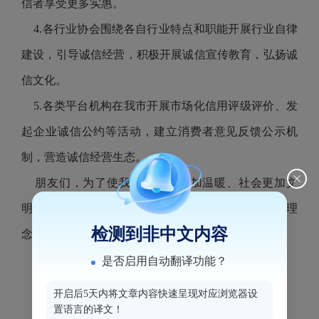
信者享受更多实惠。
4.各行业协会围绕各自行业特点和职能开展行业自律
建设，引导诚信经营，积极开展诚信宣传教育，弘扬诚
信文化。
5.各类平台机构在我市开展市场化信用评级评价、发
起企业诚信公约等活动，建立消费者意见反馈公示机
制，营造诚信经营生态。
朋友们，为了使我们的城市更加温暖、社会更加文
明、生活更加美好，让我们共同行动起来，培育诚信理
检测到非中文内容
念，践行诚信诺言，让诚信之光处处闪耀。
是否启用自动翻译功能？
开启后5天内将文章内容快速呈现对应浏览器设
置语言的译文！