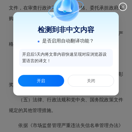
文件，在审查行政许可、资质、资格、委托承担政府采
购项目、工程招投标时作为重要考量因素；
检测到非中文内容
（二）列为重点监管对象，提高检查频次，依法严
是否启用自动翻译功能？
格监管；
开启后5天内将文章内容快速呈现对应浏览器设
（三）不适用告知承诺制；
置语言的译文！
（四）不予授予市场监督管理部门荣誉称号等表彰
开启
关闭
奖励；
（五）法律、行政法规和党中央、国务院政策文件
规定的其他管理措施。
依据《市场监督管理严重违法失信名单管理办法》