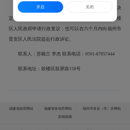
开启
关闭
你司（福建蓝潇电子商务有限公司）如不服本决
定，可以自收到本决定书之日起六十日内向福州市鼓楼
区人民政府申请行政复议；也可以在六个月内向福州市
晋安区人民法院提起行政诉讼。
联系人：苏晓兰 李杰 联系电话：0591-87857444
联系地址：鼓楼区鼓屏路158号
福建省政府网站
福建省各地市网站
福州市各县（市）区网站
其他链接