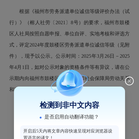
根据《福州市劳务派遣单位诚信等级评价办法（试
行）》（榕人社劳〔
2021
〕
8
号）的要求，福州市鼓楼
区人社局按照自愿申报、单位自评、实地考核和评选方
式，评定
2024
年度鼓楼区劳务派遣单位诚信等级（见附
件），现予以公示。公示时间：
2025
年
3
月
26
日－
2025
年
4
月
1
日，如对公示对象的资格条件等有异议，请在公
示期内向福州市鼓楼区人力资源和社会保障局劳动关系
和监察科反映情况。
检测到非中文内容
电话：
0591
－
87861591
是否启用自动翻译功能？
地址：福州市软件园
F
区
8
号楼三层
开启后5天内将文章内容快速呈现对应浏览器设
置语言的译文！