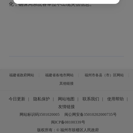
化，确保局系统各单位不出现失信信息。
福建省政府网站
福建省各地市网站
福州市各县（市）区网站
其他链接
今日更新
|
隐私保护
|
网站地图
|
联系我们
|
使用帮助
|
友情链接
网站标识码3501020005
闽公网安备35010202000735号
闽ICP备08100339号
版权所有：© 福州市鼓楼区人民政府