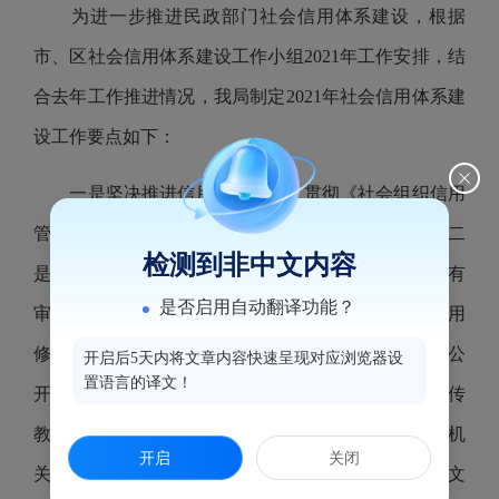
为进一步推进民政部门社会信用体系建设，根据
市、区社会信用体系建设工作小组2021年工作安排，结
合去年工作推进情况，我局制定2021年社会信用体系建
设工作要点如下：
一是坚决推进信用联合奖惩。贯彻《社会组织信用
管理办法》，推动社会组织登记管理实现联合奖惩。二
检测到非中文内容
是提升信用信息服务应用。拓展信用承诺类型，在现有
是否启用自动翻译功能？
审批前诚信承诺的基础上，推动开展审批替代型、信用
修复型承诺，为守信主体在行政审批、“双随机、一公
开启后5天内将文章内容快速呈现对应浏览器设
置语言的译文！
开”监管等方面提供优惠便利。三是持续做好诚信宣传
教育。加强社会信用体系建设宣传，开展诚信教育进机
开启
关闭
关、进单位、进窗口活动，学习诚信典型，弘扬诚信文