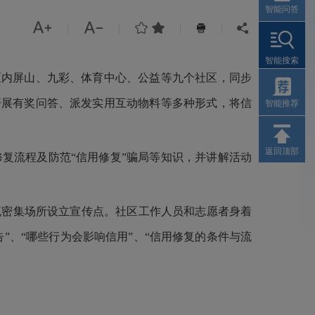
智能问答




|
|
|
|


智能搜索
区内屏山、九彩、体育中心、公益等九个社区，同步
开展有奖问答、派发实用互动物料等多种形式，将信
智能推荐
返回顶部
修复流程及防范
“信用修复”骗局等知识，并讲解活动
流密集场所设立宣传点。社区工作人员和志愿者身着
”
、
“哪些行为会影响信用”
、
“信用修复的条件与流