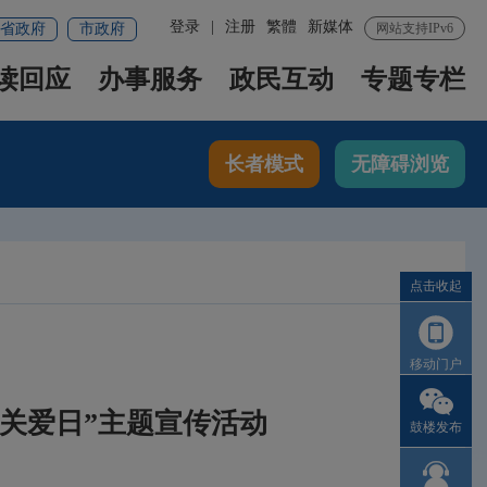
登录
|
注册
繁體
新媒体
省政府
市政府
网站支持IPv6
读回应
办事服务
政民互动
专题专栏
长者模式
无障碍浏览
点击收起
移动门户
录关爱日”主题宣传活动
鼓楼发布