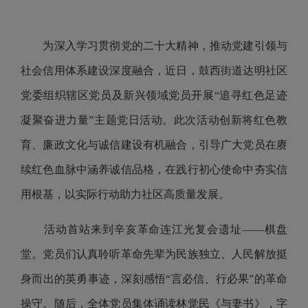
为深入学习贯彻党的二十大精神，推动党建引领与
社会信用体系建设深度融合，近日，鼓西街道达明社区
党委组织辖区党员及新兴领域党员开展“追寻红色足迹
凝聚奋进力量”主题党日活动。此次活动创新将红色教
育、廉政文化与诚信建设有机融合，引导广大党员在赓
续红色血脉中涵养诚信品格，在践行初心使命中夯实信
用根基，以实际行动助力社区高质量发展。
活动首站来到辛亥革命连江光复会遗址——棋盘
堂。党员们认真聆听革命先辈为民族独立、人民解放挺
身而出的英勇事迹，深刻感悟“言必信、行必果”的革命
操守。随后，全体党员集体诵读林觉民《与妻书》，字