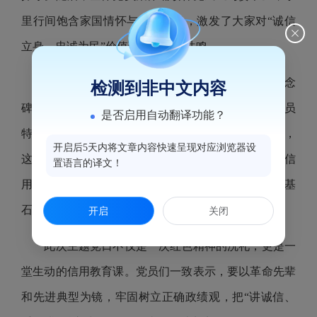
里行间饱含家国情怀与信义担当，激发了大家对“诚信
立身、忠诚为民”价值理念的强烈共鸣。
在“二三”革命纪念园，党员们肃立瞻仰烈士纪念
检测到非中文内容
碑，追思英烈坚守信仰、一诺千金的崇高精神。讲解员
是否启用自动翻译功能？
特别强调：“革命先烈用生命兑现对党和人民的承诺，
开启后5天内将文章内容快速呈现对应浏览器设
这正是最深刻的‘信用’实践。”这一席话让党员们对“信
置语言的译文！
用”二字有了更厚重的理解——它不仅是市场经济的基
石，更是共产党人政治品格的重要体现。
开启
关闭
此次主题党日不仅是一次红色精神的洗礼，更是一
堂生动的信用教育课。党员们一致表示，要以革命先辈
和先进典型为镜，牢固树立正确政绩观，把“讲诚信、