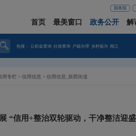
国务院
首页
最美窗口
政务公开
解
热搜：
公积金查询
社保查询
户籍办理
乡村振兴
闽江
信用专栏
>
信用信息
>
信用信息_鼓西街道
展 “信用+整治双轮驱动，干净整洁迎