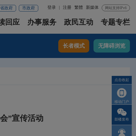
登录
|
注册
繁體
新媒体
省政府
市政府
网站支持IPv6
读回应
办事服务
政民互动
专题专栏
长者模式
无障碍浏览
点击收起
移动门户
盛会”宣传活动
鼓楼发布