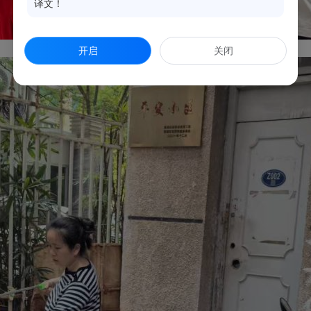
译文！
开启
关闭