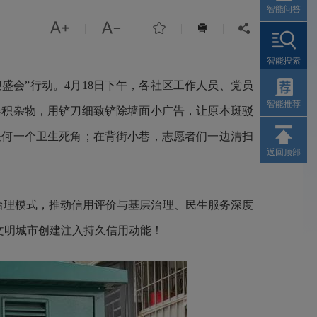
智能问答



|
|
|
|


智能搜索
会”行动。4月18日下午，各社区工作人员、党员
智能推荐
堆积杂物，用铲刀细致铲除墙面小广告，让原本斑驳
任何一个卫生死角；在背街小巷，志愿者们一边清扫
返回顶部
治理模式，推动信用评价与基层治理、民生服务深度
文明城市创建注入持久信用动能！