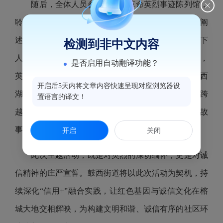
随后，全体人员参观福州市革命英烈事迹陈列馆，
聆听“八闽丰碑”红色故事。讲解员结合英烈事迹，阐
述“诚信”在革命年代的深刻内涵——从林觉民“为天下
检测到非中文内容
人谋永福”的赤诚，到吴石将军隐蔽战线的忠诚坚守，
是否启用自动翻译功能？
英烈们用生命诠释了“信义”与“担当”。参观结束后，西
开启后5天内将文章内容快速呈现对应浏览器设
湖国山党建工作室代表感慨道：“先烈们的诚信精神跨
置语言的译文！
越时空，我们更应将这份精神传承下去，讲好中国故
事，维护民族信誉。”
开启
关闭
此次主题活动，既是对英烈的深切缅怀，更是对诚
信精神的庄严宣誓。鼓西街道将以此次活动为契机，持
续深化“信用+”融合实践，让红色基因与诚信文化在榕
城大地交相辉映，为构建文明和谐、诚信有序的社区环