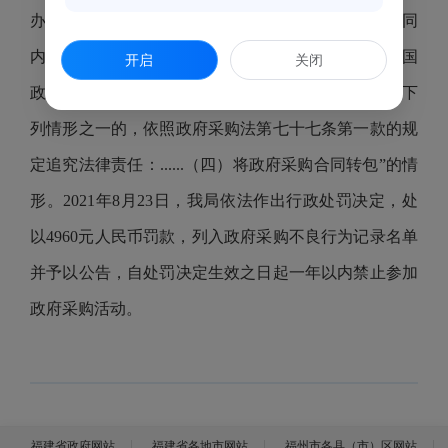
办、攀登公司签订的合同除合同金额不同外，其他合同
内容均一致。该公司的上述行为属于《中华人民共和国
开启
关闭
政府采购法实施条例》第七十二条规定：“供应商有下
列情形之一的，依照政府采购法第七十七条第一款的规
定追究法律责任：......（四）将政府采购合同转包”的情
形。2021年8月23日，我局依法作出行政处罚决定，处
以4960元人民币罚款，列入政府采购不良行为记录名单
并予以公告，自处罚决定生效之日起一年以内禁止参加
政府采购活动。
福建省政府网站
福建省各地市网站
福州市各县（市）区网站