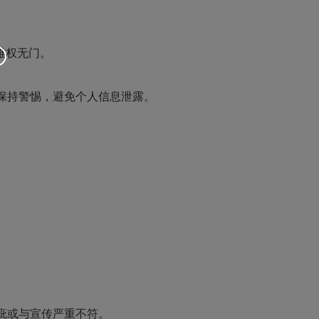
维权无门。
保持警惕，避免个人信息泄露。
。
疵或与宣传严重不符。