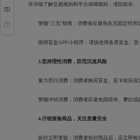
并详细了解交易规则和平台保障细则，谨防欺诈。
警惕“三无”销售：消费者应避免在无固定经营场
慎用盲盒APP/小程序：谨慎使用各类盲盒、盲
3.坚持理性消费，防范沉迷风险
量力而行消费：消费者购买盲盒、盲卡前应设定明
警惕冲动消费：消费者应避免因猎奇、攀比或跟
4.仔细查验商品，关注质量安全
拆封立即查验：消费者拆封商品后，应立即检查