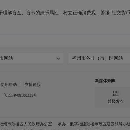
解盲盒、盲卡的娱乐属性，树立正确消费观，警惕“社交货币
市网站
福州市各县（市）区网站
新媒体矩阵
使用帮助
|
友情链接

闽ICP备08100339号
鼓楼发布
福州市鼓楼区人民政府办公室
承办：数字福建鼓楼示范区建设领导小