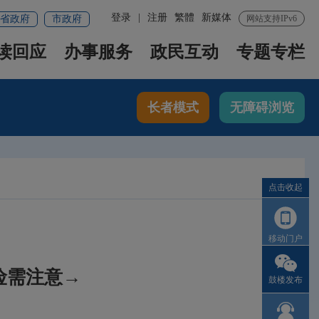
登录
|
注册
繁體
新媒体
省政府
市政府
网站支持IPv6
读回应
办事服务
政民互动
专题专栏
长者模式
无障碍浏览
点击收起
移动门户
险需注意→
鼓楼发布