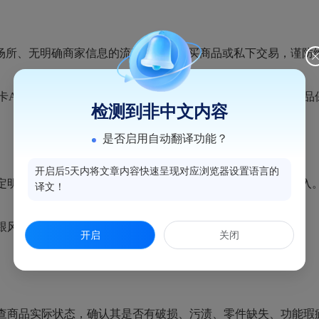
所、无明确商家信息的流动摊贩处购买商品或私下交易，谨防
卡APP及小程序，对开发者不明、评分低、用户活跃度低的产品
检测到非中文内容
是否启用自动翻译功能？
开启后5天内将文章内容快速呈现对应浏览器设置语言的
确的购买预算和数量，切忌“赌徒心态”，避免“集邮式”投入
译文！
风心理进行非理性、大额、高频次消费。
开启
关闭
商品实际状态，确认其是否有破损、污渍、零件缺失、功能瑕