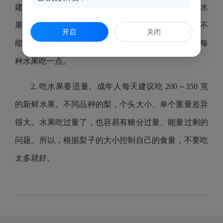
建议大家要注意饮食「多样性」，争取每周吃的蔬菜水
果至少有 10 种。尤其是非常喜欢吃梨的朋友，水果不
开启
关闭
能只吃梨，可以跟苹果、冬枣、柿子、葡萄等混合，每
种水果吃一点。
2. 吃水果要适量。成年人每天建议吃 200～350 克
的新鲜水果。不同品种的梨，个头大小、单个重量差异
很大。水果吃过量了，也容易有糖分过量、能量过剩的
问题。所以，根据梨子的大小控制自己的食量，不要吃
太多就好。