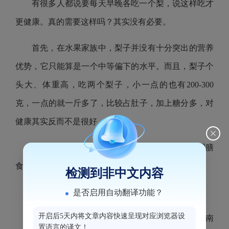
有很多人都说要每天早晚各吃一个梨，说这样吃才
更健康。真的需要这样吗？其实没有必要。
首先，在水果家族中，梨子并没有十分突出的营养
优势，它只能算是一个中等偏下的水平。而且，梨子个
头大、体重高，吃两个梨子，小一点的也有200-300
克，一点的就一斤多了，比较占肚子，加上糖分多，对
健康其实反而不是很好。
而且，早、晚，都只吃梨子，显然也不符合我国膳
食指南推荐的食物多样和适量原则。
检测到非中文内容
所以，如何吃梨更健康呢？
是否启用自动翻译功能？
开启后5天内将文章内容快速呈现对应浏览器设
1. 跟其他水果一起换着吃，混着吃。我国膳食指南
置语言的译文！