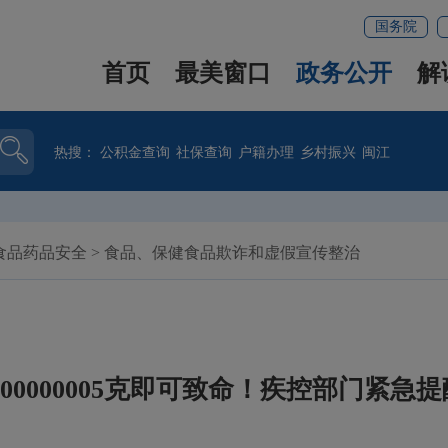
国务院
首页
最美窗口
政务公开
解
热搜：
公积金查询
社保查询
户籍办理
乡村振兴
闽江
食品药品安全
>
食品、保健食品欺诈和虚假宣传整治
0.00000005克即可致命！疾控部门紧急提